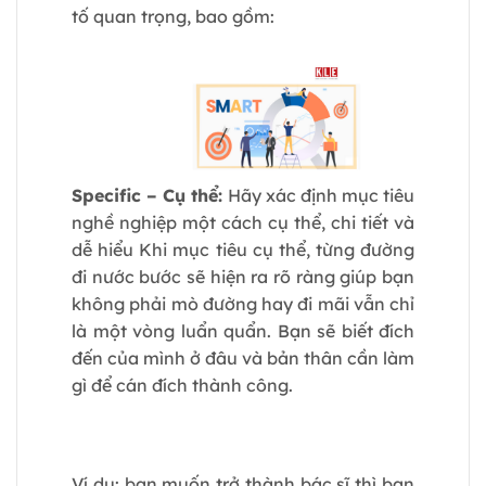
tố quan trọng, bao gồm:
Specific – Cụ thể:
Hãy xác định mục tiêu
nghề nghiệp một cách cụ thể, chi tiết và
dễ hiểu Khi mục tiêu cụ thể, từng đường
đi nước bước sẽ hiện ra rõ ràng giúp bạn
không phải mò đường hay đi mãi vẫn chỉ
là một vòng luẩn quẩn. Bạn sẽ biết đích
đến của mình ở đâu và bản thân cần làm
gì để cán đích thành công.
Ví dụ: bạn muốn trở thành bác sĩ thì bạn