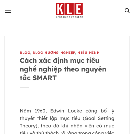
Bỏ
qua
nội
dung
BLOG
,
BLOG HƯỚNG NGHIỆP
,
HIỂU MÌNH
Cách xác định mục tiêu
nghề nghiệp theo nguyên
tắc SMART
Năm 1960, Edwin Locke công bố lý
thuyết thiết lập mục tiêu (Goal Setting
Theory), theo đó khi nhân viên có mục
tiêu và thử thách rõ ràng trong công việc