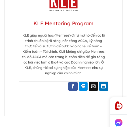
KLE Mentoring Program
KLE giúp người học (Mentees) đi từ mơ hồ đến có lộ
trình chuẩn bị rõ ràng, nền tảng ACCA, kỹ năng
thực tế và sự tự tin để bước vào nghề Kế toán –
Kiểm toán – Tài chính. KLE không chỉ giúp Mentees
thi đỗ ACCA mà còn trang bị toàn diện để gia tăng
cơ hội việc làm ở Big4 và các Doanh nghiệp lớn. Ở
KLE, chúng tôi coi sự nghiệp của Mentees như sự
nghiệp của chính mình.