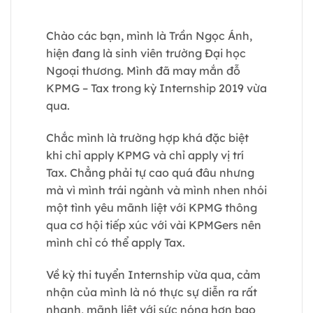
Chào các bạn, mình là Trần Ngọc Ánh,
hiện đang là sinh viên trường Đại học
Ngoại thương. Mình đã may mắn đỗ
KPMG – Tax trong kỳ Internship 2019 vừa
qua.
Chắc mình là trường hợp khá đặc biệt
khi chỉ apply KPMG và chỉ apply vị trí
Tax. Chẳng phải tự cao quá đâu nhưng
mà vì mình trái ngành và mình nhen nhói
một tình yêu mãnh liệt với KPMG thông
qua cơ hội tiếp xúc với vài KPMGers nên
mình chỉ có thể apply Tax.
Về kỳ thi tuyển Internship vừa qua, cảm
nhận của mình là nó thực sự diễn ra rất
nhanh, mãnh liệt với sức nóng hơn bao