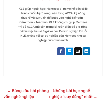
KLE giúp người học (Mentees) đi từ mơ hồ đến có lộ
trình chuẩn bị rõ ràng, nền tảng ACCA, kỹ năng
thực tế và sự tự tin để bước vào nghề Kế toán –
Kiểm toán – Tài chính. KLE không chỉ giúp Mentees
thi đỗ ACCA mà còn trang bị toàn diện để gia tăng
cơ hội việc làm ở Big4 và các Doanh nghiệp lớn. Ở
KLE, chúng tôi coi sự nghiệp của Mentees như sự
nghiệp của chính mình.
← Bảng câu hỏi phỏng
Những bài học nghề
vấn nghề nghiệp
nghiệp "cay đắng" nhất →