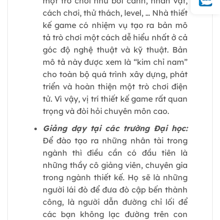
một trò chơi như bối cảnh, nhân vật,
cách chơi, thử thách, level, … Nhà thiết
kế game có nhiệm vụ tạo ra bản mô
tả trò chơi một cách dễ hiểu nhất ở cả
góc độ nghệ thuật và kỹ thuật. Bản
mô tả này được xem là “kim chỉ nam”
cho toàn bộ quá trình xây dựng, phát
triển và hoàn thiện một trò chơi điện
tử. Vì vậy, vị trí thiết kế game rất quan
trọng và đòi hỏi chuyên môn cao.
Giảng dạy tại các trường Đại học:
Để đào tạo ra những nhân tài trong
ngành thì điều cần có đầu tiên là
những thầy cô giảng viên, chuyên gia
trong ngành thiết kế. Họ sẽ là những
người lái đò để đưa đò cập bến thành
công, là người dẫn đường chỉ lối để
các bạn không lạc đường trên con