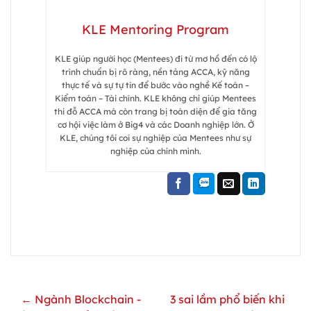
KLE Mentoring Program
KLE giúp người học (Mentees) đi từ mơ hồ đến có lộ
trình chuẩn bị rõ ràng, nền tảng ACCA, kỹ năng
thực tế và sự tự tin để bước vào nghề Kế toán –
Kiểm toán – Tài chính. KLE không chỉ giúp Mentees
thi đỗ ACCA mà còn trang bị toàn diện để gia tăng
cơ hội việc làm ở Big4 và các Doanh nghiệp lớn. Ở
KLE, chúng tôi coi sự nghiệp của Mentees như sự
nghiệp của chính mình.
← Ngành Blockchain -
3 sai lầm phổ biến khi