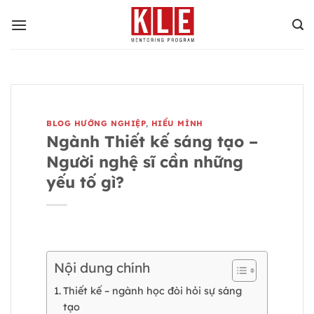
Bỏ
qua
nội
dung
BLOG HƯỚNG NGHIỆP
,
HIỂU MÌNH
Ngành Thiết kế sáng tạo –
Người nghệ sĩ cần những
yếu tố gì?
Nội dung chính
Thiết kế – ngành học đòi hỏi sự sáng
tạo