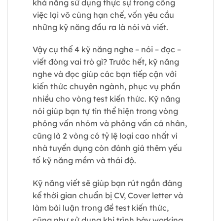
khả năng sử dụng thực sự trong công
việc lại vô cùng hạn chế, vốn yêu cầu
những kỹ năng đầu ra là nói và viết.
Vậy cụ thể 4 kỹ năng nghe – nói – đọc –
viết đóng vai trò gì? Trước hết, kỹ năng
nghe và đọc giúp các bạn tiếp cận với
kiến thức chuyên ngành, phục vụ phần
nhiều cho vòng test kiến thức. Kỹ năng
nói giúp bạn tự tin thể hiện trong vòng
phỏng vấn nhóm và phỏng vấn cá nhân,
cũng là 2 vòng có tỷ lệ loại cao nhất vì
nhà tuyển dụng còn đánh giá thêm yếu
tố kỹ năng mềm và thái độ.
Kỹ năng viết sẽ giúp bạn rút ngắn đáng
kể thời gian chuẩn bị CV, Cover letter và
làm bài luận trong đề test kiến thức,
cũng như sử dụng khi trình bày working