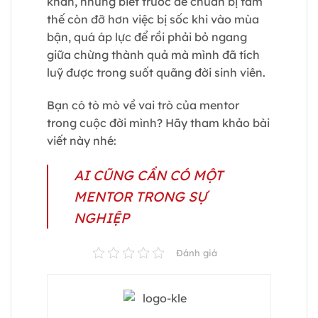
khăn, nhưng biết trước để chuẩn bị tâm
thế còn đỡ hơn việc bị sốc khi vào mùa
bận, quá áp lực để rồi phải bỏ ngang
giữa chừng thành quả mà mình đã tích
luỹ được trong suốt quãng đời sinh viên.
Bạn có tò mò về vai trò của mentor
trong cuộc đời mình? Hãy tham khảo bài
viết này nhé:
AI CŨNG CẦN CÓ MỘT
MENTOR TRONG SỰ
NGHIỆP
Đánh giá