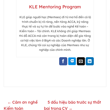
KLE Mentoring Program
KLE giúp người học (Mentees) đi từ mơ hồ đến có lộ
trình chuẩn bị rõ ràng, nền tảng ACCA, kỹ năng
thực tế và sự tự tin để bước vào nghề Kế toán –
Kiểm toán – Tài chính. KLE không chỉ giúp Mentees
thi đỗ ACCA mà còn trang bị toàn diện để gia tăng
cơ hội việc làm ở Big4 và các Doanh nghiệp lớn. Ở
KLE, chúng tôi coi sự nghiệp của Mentees như sự
nghiệp của chính mình.
← Cảm ơn nghề
5 dấu hiệu báo trước sự thất
Kiểm toán
bại trong CV →