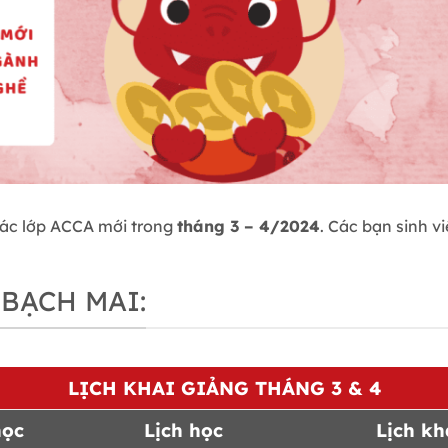
ác lớp ACCA mới trong
tháng 3 – 4/2024
. Các bạn sinh v
 BẠCH MAI:
LỊCH KHAI GIẢNG THÁNG 3 & 4
học
Lịch học
Lịch kh