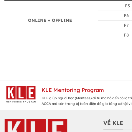
F3
F6
ONLINE + OFFLINE
F7
F8
KLE Mentoring Program
KLE giúp người học (Mentees) đi từ mơ hồ đến có lộ tr
ACCA mà còn trang bị toàn diện để gia tăng cơ hội vi
VỀ KLE