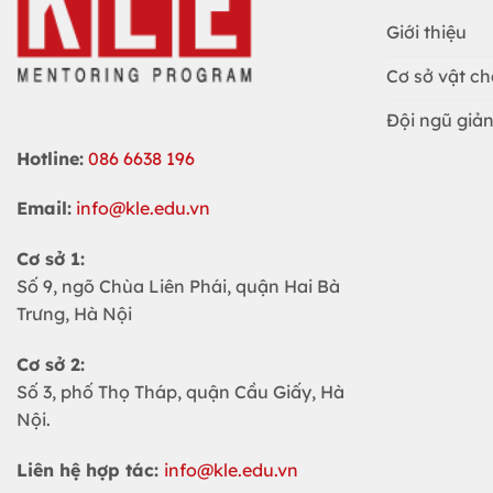
Giới thiệu
Cơ sở vật ch
Đội ngũ giản
Hotline:
086 6638 196
Email:
info@kle.edu.vn
Cơ sở 1:
Số 9, ngõ Chùa Liên Phái, quận Hai Bà
Trưng, Hà Nội
Cơ sở 2:
Số 3, phố Thọ Tháp, quận Cầu Giấy, Hà
Nội.
Liên hệ hợp tác:
info@kle.edu.vn