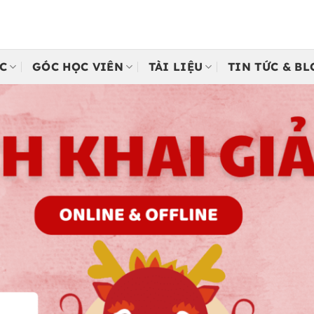
C
GÓC HỌC VIÊN
TÀI LIỆU
TIN TỨC & B