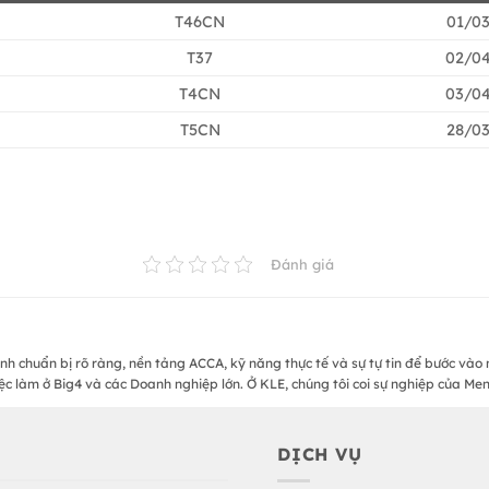
T46CN
01/0
T37
02/0
T4CN
03/0
T5CN
28/0
Đánh giá
ình chuẩn bị rõ ràng, nền tảng ACCA, kỹ năng thực tế và sự tự tin để bước vào
ệc làm ở Big4 và các Doanh nghiệp lớn. Ở KLE, chúng tôi coi sự nghiệp của Me
DỊCH VỤ