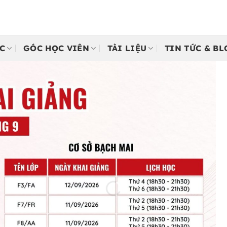
C
GÓC HỌC VIÊN
TÀI LIỆU
TIN TỨC & B