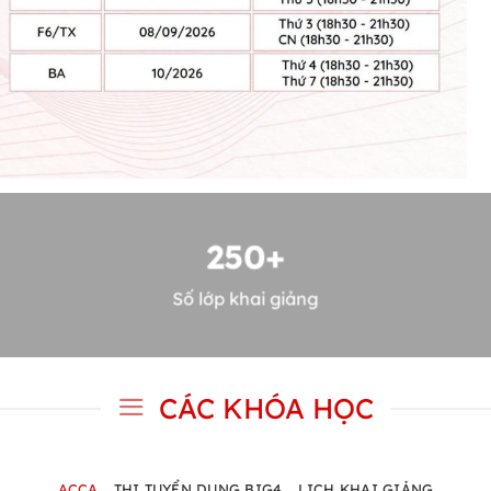
250+
Số lớp khai giảng
CÁC KHÓA HỌC
ACCA
THI TUYỂN DỤNG BIG4
LỊCH KHAI GIẢNG