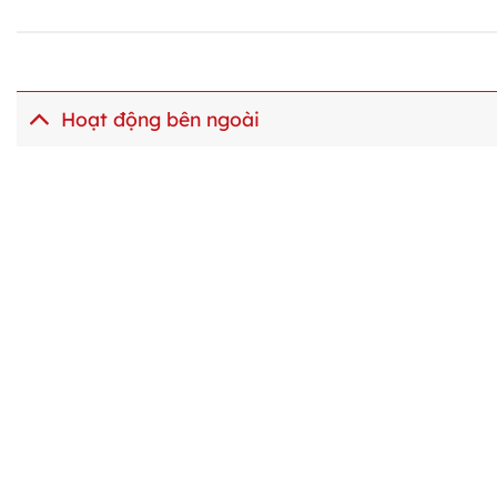
Hoạt động bên ngoài
Mentees KLE Chinh Phục Ngôi Vị Quán
KLE Đồng
Quân Cuộc Thi Managerial Accounting
Audit Com
Mastermind 2026