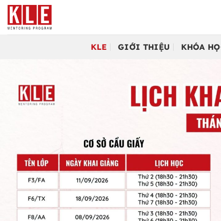
Bỏ
qua
nội
dung
KLE
GIỚI THIỆU
KHÓA HỌ