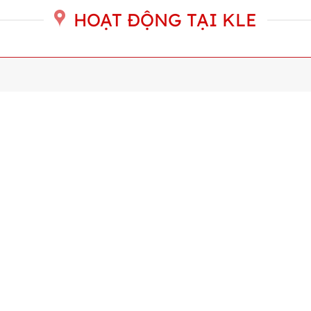
HOẠT ĐỘNG TẠI KLE
 Hành Cùng Cuộc Thi KSM
KLE Tự Hào Đồng Hành Cùng
petition 2026
Quân Và Top 6 Talented Audi
(TAC) 2026