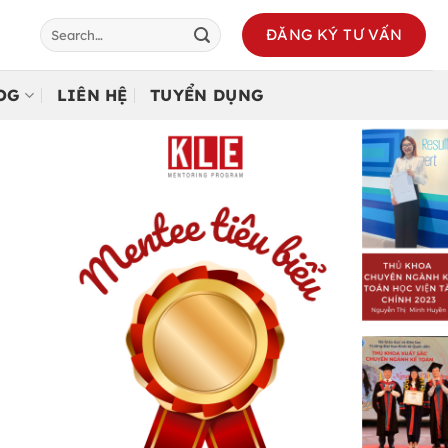
ĐĂNG KÝ TƯ VẤN
LOG
LIÊN HỆ
TUYỂN DỤNG