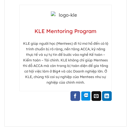
KLE Mentoring Program
KLE giúp người học (Mentees) đi từ mơ hồ đến có lộ
trình chuẩn bị rõ ràng, nền tảng ACCA, kỹ năng
thực tế và sự tự tin để bước vào nghề Kế toán –
Kiểm toán – Tài chính. KLE không chỉ giúp Mentees
thi đỗ ACCA mà còn trang bị toàn diện để gia tăng
cơ hội việc làm ở Big4 và các Doanh nghiệp lớn. Ở
KLE, chúng tôi coi sự nghiệp của Mentees như sự
nghiệp của chính mình.