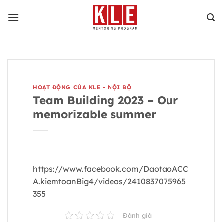
Bỏ
qua
nội
dung
HOẠT ĐỘNG CỦA KLE - NỘI BỘ
Team Building 2023 – Our
memorizable summer
https://www.facebook.com/DaotaoACC
A.kiemtoanBig4/videos/2410837075965
355
Đánh giá