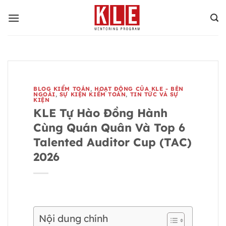
Bỏ
qua
nội
dung
BLOG KIỂM TOÁN
,
HOẠT ĐỘNG CỦA KLE - BÊN
NGOÀI
,
SỰ KIỆN KIỂM TOÁN
,
TIN TỨC VÀ SỰ
KIỆN
KLE Tự Hào Đồng Hành
Cùng Quán Quân Và Top 6
Talented Auditor Cup (TAC)
2026
Nội dung chính