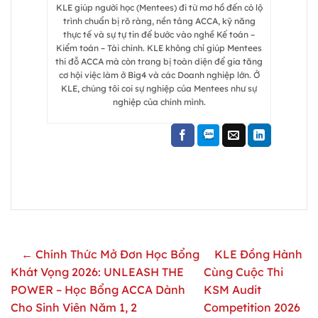
KLE giúp người học (Mentees) đi từ mơ hồ đến có lộ
trình chuẩn bị rõ ràng, nền tảng ACCA, kỹ năng
thực tế và sự tự tin để bước vào nghề Kế toán –
Kiểm toán – Tài chính. KLE không chỉ giúp Mentees
thi đỗ ACCA mà còn trang bị toàn diện để gia tăng
cơ hội việc làm ở Big4 và các Doanh nghiệp lớn. Ở
KLE, chúng tôi coi sự nghiệp của Mentees như sự
nghiệp của chính mình.
← Chính Thức Mở Đơn Học Bổng
KLE Đồng Hành
Khát Vọng 2026: UNLEASH THE
Cùng Cuộc Thi
POWER – Học Bổng ACCA Dành
KSM Audit
Cho Sinh Viên Năm 1, 2
Competition 2026