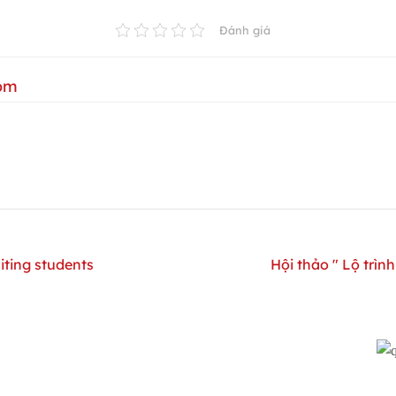
Đánh giá
om
iting students
Hội thảo " Lộ trì