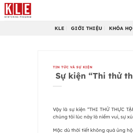
Bỏ
qua
nội
dung
KLE
GIỚI THIỆU
KHÓA HỌ
TIN TỨC VÀ SỰ KIỆN
Sự kiện “Thi thử th
Vậy là sự kiện “THI THỬ THỰC TẬ
chúng tôi lúc này là niềm vui, sự x
Mặc dù thời tiết không quá ủng hộ