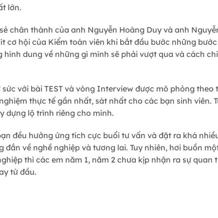
t lớn.
a sẻ chân thành của anh Nguyễn Hoàng Duy và anh Nguyễ
ít cơ hội của Kiểm toán viên khi bắt đầu bước những bước 
g hình dung về những gì mình sẽ phải vượt qua và cách ch
ử sức với bài TEST và vòng Interview được mô phỏng theo t
ghiệm thực tế gần nhất, sát nhất cho các bạn sinh viên. T
y dựng lộ trình riêng cho mình.
 bạn đều hưởng ứng tích cực buổi tư vấn và đặt ra khá nhi
 đắn về nghề nghiệp và tương lai. Tuy nhiên, hơi buồn một
 nghiệp thì các em năm 1, năm 2 chưa kịp nhận ra sự quan 
ay từ đầu.