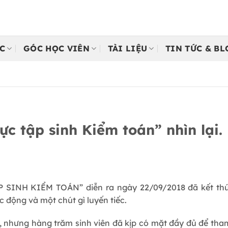
C
GÓC HỌC VIÊN
TÀI LIỆU
TIN TỨC & B
ực tập sinh Kiểm toán” nhìn lại.
P SINH KIỂM TOÁN” diễn ra ngày 22/09/2018 đã kết thúc
úc động và một chút gì luyến tiếc.
, nhưng hàng trăm sinh viên đã kịp có mặt đầy đủ để tham