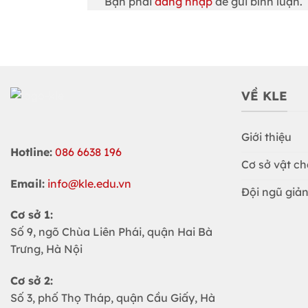
Bạn phải
đăng nhập
để gửi bình luận.
VỀ KLE
Giới thiệu
Hotline:
086 6638 196
Cơ sở vật ch
Email:
info@kle.edu.vn
Đội ngũ giản
Cơ sở 1:
Số 9, ngõ Chùa Liên Phái, quận Hai Bà
Trưng, Hà Nội
Cơ sở 2:
Số 3, phố Thọ Tháp, quận Cầu Giấy, Hà