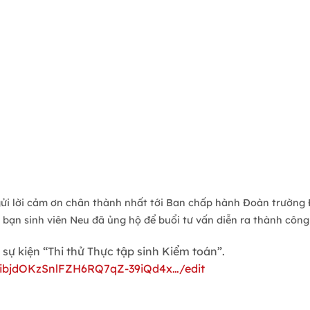
 lời cảm ơn chân thành nhất tới Ban chấp hành Đoàn trường Đạ
 bạn sinh viên Neu đã ủng hộ để buổi tư vấn diễn ra thành côn
a sự kiện “Thi thử Thực tập sinh Kiểm toán”.
1ibjdOKzSnlFZH6RQ7qZ-39iQd4x…/edit