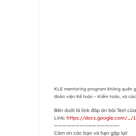
KLE mentoring program không quên gửi
đoàn viện Kế toán – Kiểm toán, và các
Bên dưới là link đáp án bài Test củ
Link:
https://docs.google.com/…/
———————————————-
Cảm ơn các bạn và hẹn gặp lại!