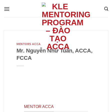
Bỏ
qua
nội
dung
MENTORS ACCA
Mr. Nguyễn Như Tuấn, ACCA,
FCCA
MENTOR ACCA