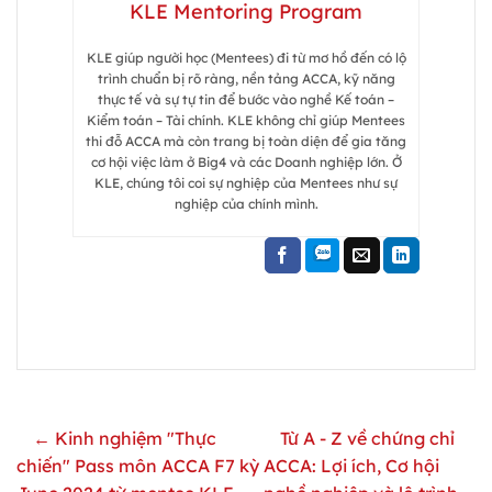
KLE Mentoring Program
KLE giúp người học (Mentees) đi từ mơ hồ đến có lộ
trình chuẩn bị rõ ràng, nền tảng ACCA, kỹ năng
thực tế và sự tự tin để bước vào nghề Kế toán –
Kiểm toán – Tài chính. KLE không chỉ giúp Mentees
thi đỗ ACCA mà còn trang bị toàn diện để gia tăng
cơ hội việc làm ở Big4 và các Doanh nghiệp lớn. Ở
KLE, chúng tôi coi sự nghiệp của Mentees như sự
nghiệp của chính mình.
← Kinh nghiệm "Thực
Từ A - Z về chứng chỉ
chiến" Pass môn ACCA F7 kỳ
ACCA: Lợi ích, Cơ hội