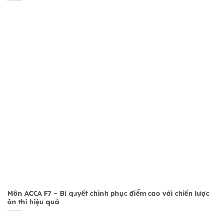
Môn ACCA F7 – Bí quyết chinh phục điểm cao với chiến lược
ôn thi hiệu quả