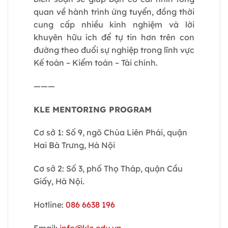
quan về hành trình ứng tuyển, đồng thời
cung cấp nhiều kinh nghiệm và lời
khuyên hữu ích để tự tin hơn trên con
đường theo đuổi sự nghiệp trong lĩnh vực
Kế toán – Kiểm toán – Tài chính.
———
KLE MENTORING PROGRAM
Cơ sở 1: Số 9, ngõ Chùa Liên Phái, quận
Hai Bà Trưng, Hà Nội
Cơ sở 2: Số 3, phố Thọ Tháp, quận Cầu
Giấy, Hà Nội.
Hotline:
086 6638 196
Email:
info@kle.edu.vn