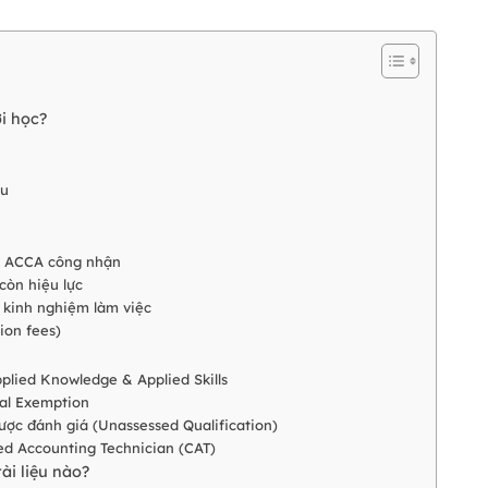
ời học?
âu
c ACCA công nhận
còn hiệu lực
 kinh nghiệm làm việc
ion fees)
plied Knowledge & Applied Skills
onal Exemption
ược đánh giá (Unassessed Qualification)
ied Accounting Technician (CAT)
ài liệu nào?