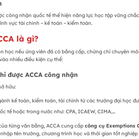
h
ợc công nhận quốc tế thể hiện năng lực học tập vững chắc,
nh vực tài chính – kế toán – kiểm toán.
CCA là gì?
 học nếu ứng viên đã có bằng cấp, chứng chỉ chuyên môn 
ào nhiều điều kiện cụ thể:
chỉ được ACCA công nhận
sở hữu:
ành kế toán, kiểm toán, tài chính từ các trường đại học 
uốc tế hoặc trong nước như: CPA, ICAEW, CIMA,…
i của từng văn bằng, ACCA cung cấp
công cụ Exemptions C
n nhập tên trường, chương trình học và thời gian tốt nghiệ