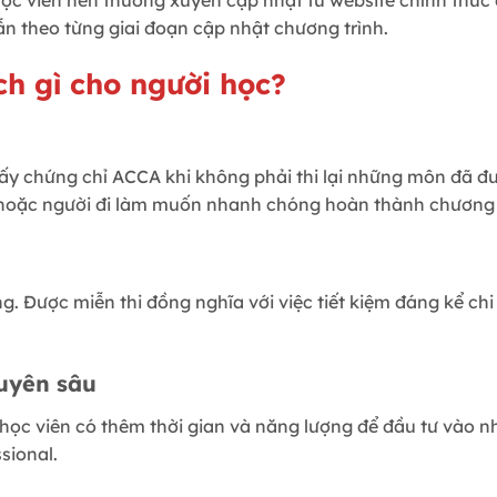
học viên nên thường xuyên cập nhật từ website chính thức 
ẫn theo từng giai đoạn cập nhật chương trình.
ch gì cho người học?
h lấy chứng chỉ ACCA khi không phải thi lại những môn đã 
n hoặc người đi làm muốn nhanh chóng hoàn thành chương 
g. Được miễn thi đồng nghĩa với việc tiết kiệm đáng kể chi p
uyên sâu
 học viên có thêm thời gian và năng lượng để đầu tư vào
sional.