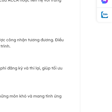
của ACCA hoặc liên hệ với trung
được công nhận tương đương. Điều
trình.
hí đăng ký và thi lại, giúp tối ưu
 những môn khó và mang tính ứng