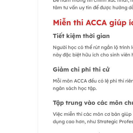
Để nắm thông tin chính xác nhất, 
tâm tư vấn uy tín để được hướng d
Miễn thi ACCA giúp í
Tiết kiệm thời gian
Người học có thể rút ngắn lộ trìn
này đặc biệt hữu ích cho sinh viê
Giảm chi phí thi cử
Mỗi môn ACCA đều có lệ phí thi riên
ngân sách học tập.
Tập trung vào các môn ch
Việc miễn thi các môn cơ bản giúp
dụng cao hơn, như Strategic Profes