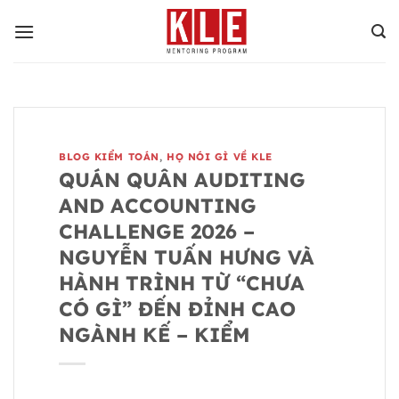
Bỏ
qua
nội
dung
BLOG KIỂM TOÁN
,
HỌ NÓI GÌ VỀ KLE
QUÁN QUÂN AUDITING
AND ACCOUNTING
CHALLENGE 2026 –
NGUYỄN TUẤN HƯNG VÀ
HÀNH TRÌNH TỪ “CHƯA
CÓ GÌ” ĐẾN ĐỈNH CAO
NGÀNH KẾ – KIỂM