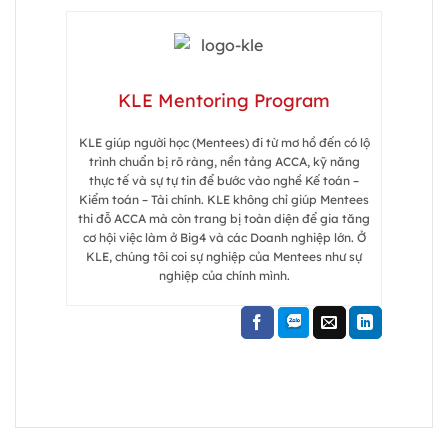
KLE Mentoring Program
KLE giúp người học (Mentees) đi từ mơ hồ đến có lộ
trình chuẩn bị rõ ràng, nền tảng ACCA, kỹ năng
thực tế và sự tự tin để bước vào nghề Kế toán –
Kiểm toán – Tài chính. KLE không chỉ giúp Mentees
thi đỗ ACCA mà còn trang bị toàn diện để gia tăng
cơ hội việc làm ở Big4 và các Doanh nghiệp lớn. Ở
KLE, chúng tôi coi sự nghiệp của Mentees như sự
nghiệp của chính mình.