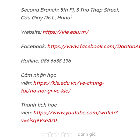
Second Branch: 5th Fl, 3 Tho Thap Street,
Cau Giay Dist., Hanoi
Website:
https://kle.edu.vn/
Facebook:
https://www.facebook.com/DaotaoA
Hotline: 086 6638 196
Cảm nhận học
viên:
https://kle.edu.vn/ve-chung-
toi/ho-noi-gi-ve-kle/
Thành tích học
viên:
https://www.youtube.com/watch?
v=eisq9VseAz0
Đánh giá