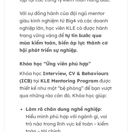
Với sự đồng hành của đội ngũ mentor
giàu kinh nghiệm từ Big4 và các doanh
nghiệp lớn, học viên KLE có được hành
trang vững vàng để
tự tin bước qua
mùa kiểm toán, biến áp lực thành cơ
hội phát triển sự nghiệp
.
Khóa học “Ứng viên phù hợp”
Khóa học
Interview, CV & Behaviours
(ICB)
tại
KLE Mentoring Program
được
thiết kế như một “bệ phóng” để bạn vượt
qua những rào cản đó. Khóa học giúp:
Làm rõ chân dung nghề nghiệp
:
Hiểu mình phù hợp với ngành gì, vai
trò nào trong lĩnh vực kế toán – kiểm
toán – tài chính.