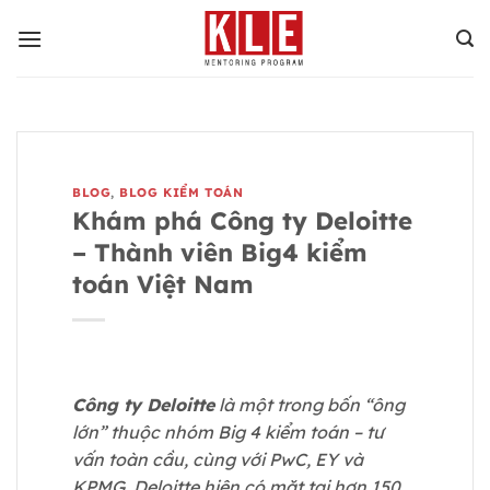
Bỏ
qua
nội
dung
BLOG
,
BLOG KIỂM TOÁN
Khám phá Công ty Deloitte
– Thành viên Big4 kiểm
toán Việt Nam
Công ty Deloitte
là một trong bốn “ông
lớn” thuộc nhóm Big 4 kiểm toán – tư
vấn toàn cầu, cùng với PwC, EY và
KPMG. Deloitte hiện có mặt tại hơn 150