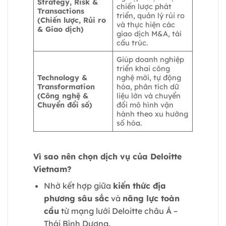
Strategy, Risk &
chiến lược phát
Transactions
triển, quản lý rủi ro
(Chiến lược, Rủi ro
và thực hiện các
& Giao dịch)
giao dịch M&A, tái
cấu trúc.
Giúp doanh nghiệp
triển khai công
Technology &
nghệ mới, tự động
Transformation
hóa, phân tích dữ
(Công nghệ &
liệu lớn và chuyển
Chuyển đổi số)
đổi mô hình vận
hành theo xu hướng
số hóa.
Vì sao nên chọn dịch vụ của Deloitte
Vietnam?
Nhờ kết hợp giữa
kiến thức địa
phương sâu sắc
và
năng lực toàn
cầu
từ mạng lưới Deloitte châu Á –
Thái Bình Dương.