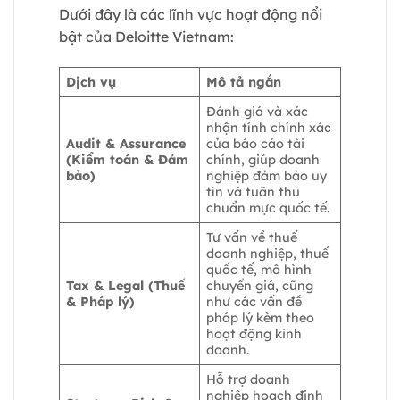
Dưới đây là các lĩnh vực hoạt động nổi
bật của Deloitte Vietnam:
Dịch vụ
Mô tả ngắn
Đánh giá và xác
nhận tính chính xác
Audit & Assurance
của báo cáo tài
(Kiểm toán & Đảm
chính, giúp doanh
bảo)
nghiệp đảm bảo uy
tín và tuân thủ
chuẩn mực quốc tế.
Tư vấn về thuế
doanh nghiệp, thuế
quốc tế, mô hình
Tax & Legal (Thuế
chuyển giá, cũng
& Pháp lý)
như các vấn đề
pháp lý kèm theo
hoạt động kinh
doanh.
Hỗ trợ doanh
nghiệp hoạch định