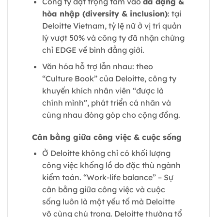
Công ty đặt trọng tâm vào
đa dạng &
hòa nhập (diversity & inclusion)
: tại
Deloitte Vietnam, tỷ lệ nữ ở vị trí quản
lý vượt 50% và công ty đã nhận chứng
chỉ EDGE về bình đẳng giới.
Văn hóa hỗ trợ lẫn nhau: theo
“Culture Book” của Deloitte, công ty
khuyến khích nhân viên “được là
chính mình”, phát triển cá nhân và
cùng nhau đóng góp cho cộng đồng.
Cân bằng giữa công việc & cuộc sống
Ở Deloitte không chỉ có khối lượng
công việc khổng lồ do đặc thù ngành
kiểm toán. “Work-life balance” – Sự
cân bằng giữa công việc và cuộc
sống luôn là một yếu tố mà Deloitte
vô cùng chú trọng. Deloitte thường tổ