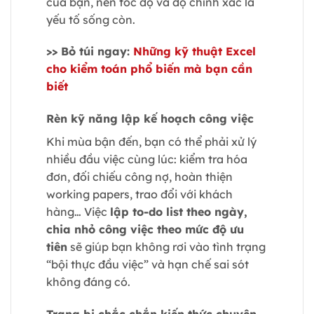
của bạn, nên tốc độ và độ chính xác là
yếu tố sống còn.
>> Bỏ túi ngay:
Những kỹ thuật Excel
cho kiểm toán phổ biến mà bạn cần
biết
Rèn kỹ năng lập kế hoạch công việc
Khi mùa bận đến, bạn có thể phải xử lý
nhiều đầu việc cùng lúc: kiểm tra hóa
đơn, đối chiếu công nợ, hoàn thiện
working papers, trao đổi với khách
hàng… Việc
lập to-do list theo ngày,
chia nhỏ công việc theo mức độ ưu
tiên
sẽ giúp bạn không rơi vào tình trạng
“bội thực đầu việc” và hạn chế sai sót
không đáng có.