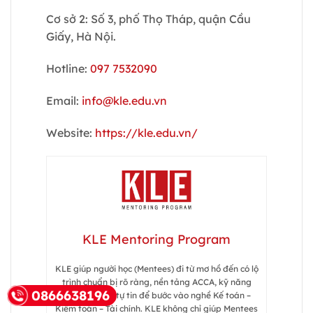
Cơ sở 2: Số 3, phố Thọ Tháp, quận Cầu
Giấy, Hà Nội.
Hotline:
097 7532090
Email:
info@kle.edu.vn
Website:
https://kle.edu.vn/
KLE Mentoring Program
KLE giúp người học (Mentees) đi từ mơ hồ đến có lộ
trình chuẩn bị rõ ràng, nền tảng ACCA, kỹ năng
0866638196
thực tế và sự tự tin để bước vào nghề Kế toán –
Kiểm toán – Tài chính. KLE không chỉ giúp Mentees