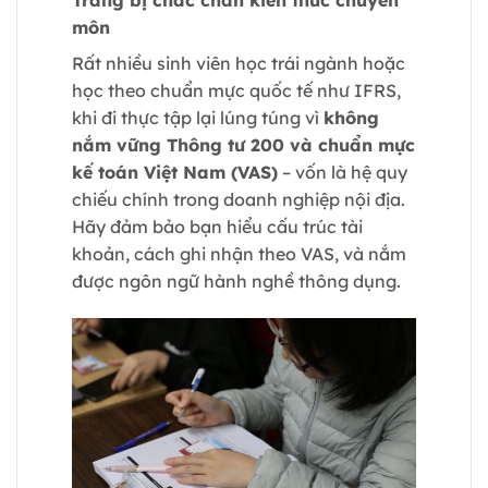
Trang bị chắc chắn kiến thức chuyên
môn
Rất nhiều sinh viên học trái ngành hoặc
học theo chuẩn mực quốc tế như IFRS,
khi đi thực tập lại lúng túng vì
không
nắm vững Thông tư 200 và chuẩn mực
kế toán Việt Nam (VAS)
– vốn là hệ quy
chiếu chính trong doanh nghiệp nội địa.
Hãy đảm bảo bạn hiểu cấu trúc tài
khoản, cách ghi nhận theo VAS, và nắm
được ngôn ngữ hành nghề thông dụng.