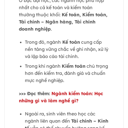
Ở bậc đại học, các ngành học phù hợp
nhất cho cả kế toán và kiểm toán
thường thuộc khối:
Kế toán, Kiểm toán,
Tài chính – Ngân hàng, Tài chính
doanh nghiệp
.
Trong đó, ngành
Kế toán
cung cấp
nền tảng vững chắc về ghi nhận, xử lý
và lập báo cáo tài chính.
Trong khi ngành
Kiểm toán
chú trọng
hơn đến kiểm tra, đánh giá và chuẩn
mực nghề nghiệp.
>>> Đọc thêm:
Ngành kiểm toán: Học
những gì và làm nghề gì?
Ngoài ra, sinh viên theo học các
ngành liên quan đến
Tài chính – Kinh
tế
vẫn có thể chuyển hướng sang kế