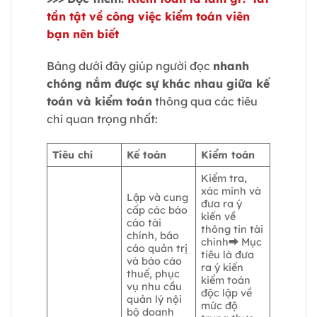
tần tật về công việc kiểm toán viên
bạn nên biết
Bảng dưới đây giúp người đọc
nhanh
chóng nắm được sự khác nhau giữa kế
toán và kiểm toán
thông qua các tiêu
chí quan trọng nhất:
Tiêu chí
Kế toán
Kiểm toán
Kiểm tra,
xác minh và
Lập và cung
đưa ra ý
cấp các báo
kiến về
cáo tài
thông tin tài
chính, báo
chính⮕ Mục
cáo quản trị
tiêu là đưa
và báo cáo
ra ý kiến
thuế, phục
kiểm toán
vụ nhu cầu
độc lập về
quản lý nội
mức độ
bộ doanh