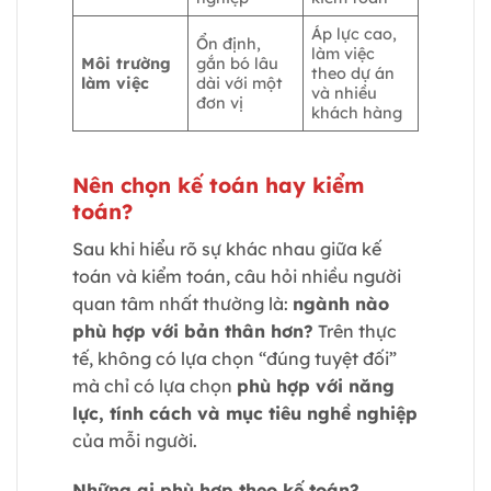
Áp lực cao,
Ổn định,
làm việc
Môi trường
gắn bó lâu
theo dự án
làm việc
dài với một
và nhiều
đơn vị
khách hàng
Nên chọn kế toán hay kiểm
toán?
Sau khi hiểu rõ sự khác nhau giữa kế
toán và kiểm toán, câu hỏi nhiều người
quan tâm nhất thường là:
ngành nào
phù hợp với bản thân hơn?
Trên thực
tế, không có lựa chọn “đúng tuyệt đối”
mà chỉ có lựa chọn
phù hợp với năng
lực, tính cách và mục tiêu nghề nghiệp
của mỗi người.
Những ai phù hợp theo kế toán?