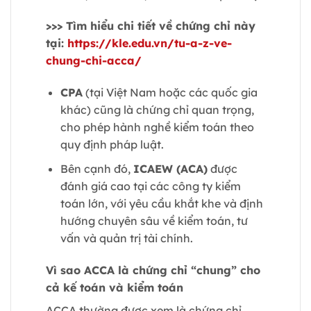
>>> Tìm hiểu chi tiết về chứng chỉ này
tại:
https://kle.edu.vn/tu-a-z-ve-
chung-chi-acca/
CPA
(tại Việt Nam hoặc các quốc gia
khác) cũng là chứng chỉ quan trọng,
cho phép hành nghề kiểm toán theo
quy định pháp luật.
Bên cạnh đó,
ICAEW (ACA)
được
đánh giá cao tại các công ty kiểm
toán lớn, với yêu cầu khắt khe và định
hướng chuyên sâu về kiểm toán, tư
vấn và quản trị tài chính.
Vì sao ACCA là chứng chỉ “chung” cho
cả kế toán và kiểm toán
ACCA thường được xem là chứng chỉ