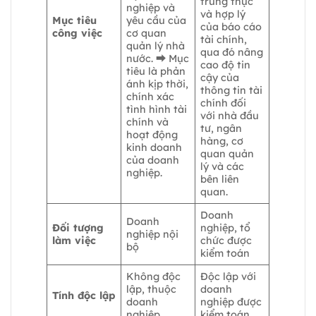
trung thực
nghiệp và
và hợp lý
Mục tiêu
yêu cầu của
của báo cáo
công việc
cơ quan
tài chính,
quản lý nhà
qua đó nâng
nước. ⮕ Mục
cao độ tin
tiêu là phản
cậy của
ánh kịp thời,
thông tin tài
chính xác
chính đối
tình hình tài
với nhà đầu
chính và
tư, ngân
hoạt động
hàng, cơ
kinh doanh
quan quản
của doanh
lý và các
nghiệp.
bên liên
quan.
Doanh
Doanh
Đối tượng
nghiệp, tổ
nghiệp nội
làm việc
chức được
bộ
kiểm toán
Không độc
Độc lập với
lập, thuộc
doanh
Tính độc lập
doanh
nghiệp được
nghiệp
kiểm toán