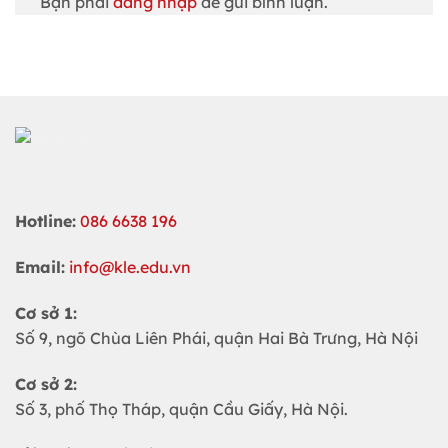
Bạn phải
đăng nhập
để gửi bình luận.
Hotline:
086 6638 196
Email:
info@kle.edu.vn
Cơ sở 1:
Số 9, ngõ Chùa Liên Phái, quận Hai Bà Trưng, Hà Nội
Cơ sở 2:
Số 3, phố Thọ Tháp, quận Cầu Giấy, Hà Nội.