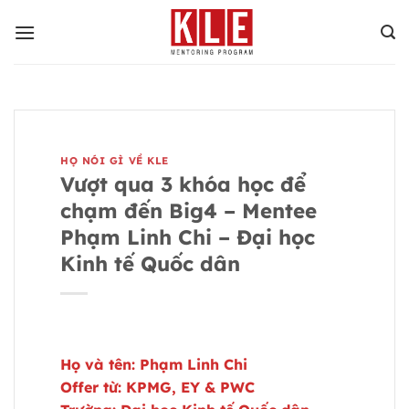
Bỏ
qua
nội
dung
HỌ NÓI GÌ VỀ KLE
Vượt qua 3 khóa học để
chạm đến Big4 – Mentee
Phạm Linh Chi – Đại học
Kinh tế Quốc dân
Họ và tên: Phạm Linh Chi
Offer từ: KPMG, EY & PWC