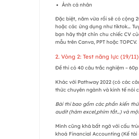
Ảnh cá nhân
Đặc biệt, năm vừa rồi sẽ có cộng 
hoặc các ứng dụng như tiktok… Tuy
bạn hãy thật chỉn chu chiếc CV củ
mẫu trên Canva, PPT hoặc TOPCV.
2. Vòng 2: Test năng lực (19/11)
Đề thi có 40 câu trắc nghiệm – 60p 
Khác với Pathway 2022 (có các câu 
thức chuyên ngành và kinh tế nói 
Bài thi bao gồm các phần kiến thức:
audit (hàm excel,phím tắt…) và một
Mình cũng khá bất ngờ với cấu trú
khoá Financial Accounting (Kế tài