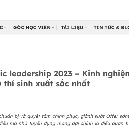
C
GÓC HỌC VIÊN
TÀI LIỆU
TIN TỨC & B
ic leadership 2023 – Kinh nghiệm
 thí sinh xuất sắc nhất
chuẩn bị và quyết tâm chinh phục, giành suất Offer sớ
, điều mà nhà tuyển dụng mong đợi chính là điều quan t