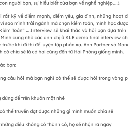
con người bạn, sự hiểu biết của bạn về nghề nghiệp,….).
i rất kỹ về điểm mạnh, điểm yếu, gia đình, những hoạt 
vì sao mình trái ngành mà chọn kiểm toán, mình học được 
Kiểm Toán” … Interview sẽ khai thác và hỏi bạn dựa trên
V. Mình cũng nhờ các anh chị ở KLE demo final interview 
 trước khi đi thi để luyện tập phản xạ. Anh Partner và Mana
h có chia sẻ là cả hai cũng đến từ Hải Phòng giống mình.
ác bạn:
ững câu hỏi mà bạn nghĩ có thể sẽ được hỏi trong vòng 
ng đừng để trên khuôn mặt nhé
 có thể truyền đạt được những gì mình muốn chia sẻ
 những điều không có thành có, họ sẽ nhận ra ngay