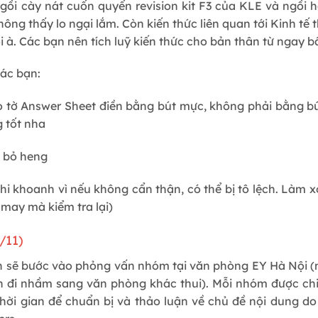
ồi cày nát cuốn quyển revision kit F3 của KLE và ngồi h
ông thấy lo ngại lắm. Còn kiến thức liên quan tới Kinh tế t
i à. Các bạn nên tích luỹ kiến thức cho bản thân từ ngay b
ác bạn:
o tờ Answer Sheet điền bằng bút mực, không phải bằng bút
 tốt nha
g bỏ heng
hi khoanh vì nếu không cẩn thận, có thể bị tô lệch. Làm x
 may mà kiểm tra lại)
/11)
n sẽ bước vào phỏng vấn nhóm tại văn phòng EY Hà Nội (
àn đi nhầm sang văn phòng khác thui). Mỗi nhóm được ch
ời gian để chuẩn bị và thảo luận về chủ đề nội dung do 