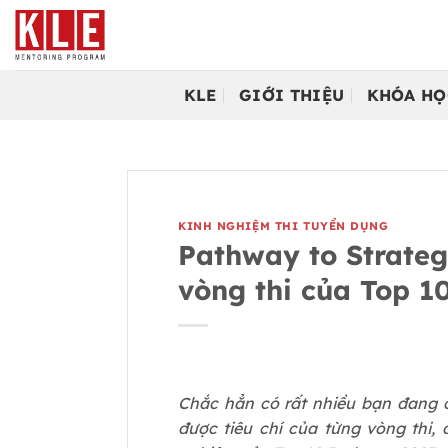
Bỏ
qua
nội
dung
KLE
GIỚI THIỆU
KHÓA HỌ
KINH NGHIỆM THI TUYỂN DỤNG
Pathway to Strateg
vòng thi của Top 10
Chắc hẳn có rất nhiều bạn đang 
được tiêu chí của từng vòng thi