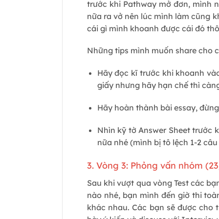
trước khi Pathway mở đơn, mình ng
nữa ra vở nên lúc mình làm cũng kh
cái gì mình khoanh được cái đó thô
Những tips mình muốn share cho c
Hãy đọc kĩ trước khi khoanh và
giấy nhưng hãy hạn chế thì càng
Hãy hoàn thành bài essay, đừn
Nhìn kỹ tờ Answer Sheet trước k
nữa nhé (mình bị tô lệch 1-2 câu
3. Vòng 3: Phỏng vấn nhóm (23
Sau khi vượt qua vòng Test các bạ
nào nhé, bạn mình đến giờ thi to
khác nhau. Các bạn sẽ được cho th