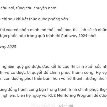
câu nói, từng câu chuyện nha!
chị sau khi kết thúc cuộc phỏng vấn
 thi của cá nhân mình mà thôi, mỗi bạn thí sinh sẽ có nhữ
 bạn phần nào trong quá trình thi Pathway 2024 nhé!
way 2023
h nghiệm quý giá được đúc kết từ các thí sinh xuất sắc n
thi và có được bí quyết để chinh phục thành công. Hy vọ
ên con đường phát triển bản thân và trở thành những nhà l
àng đồng hành cùng bạn trong hành trình chinh phục Big4
h nghiệm. Liên hệ ngay với KLE Mentoring Program để được 
Đánh giá