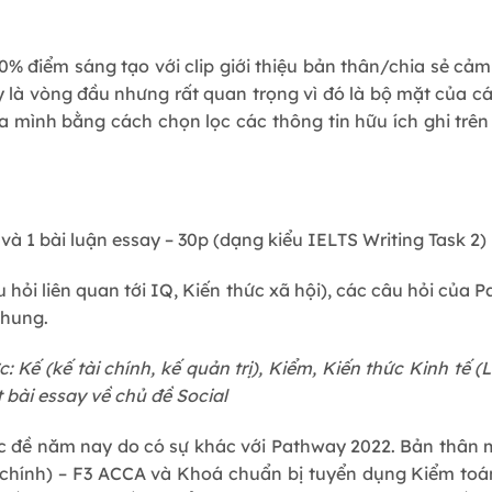
20% điểm sáng tạo với clip giới thiệu bản thân/chia sẻ cả
 là vòng đầu nhưng rất quan trọng vì đó là bộ mặt của c
a mình bằng cách chọn lọc các thông tin hữu ích ghi trên
và 1 bài luận essay – 30p (dạng kiểu IELTS Writing Task 2)
hỏi liên quan tới IQ, Kiến thức xã hội), các câu hỏi của 
chung.
 Kế (kế tài chính, kế quản trị), Kiểm, Kiến thức Kinh tế (
 bài essay về chủ đề Social
c đề năm nay do có sự khác với Pathway 2022. Bản thân 
 chính) – F3 ACCA và Khoá chuẩn bị tuyển dụng Kiểm toán