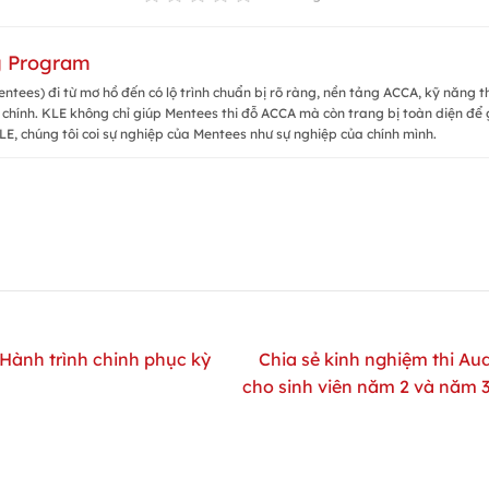
g Program
ntees) đi từ mơ hồ đến có lộ trình chuẩn bị rõ ràng, nền tảng ACCA, kỹ năng t
 chính. KLE không chỉ giúp Mentees thi đỗ ACCA mà còn trang bị toàn diện để g
LE, chúng tôi coi sự nghiệp của Mentees như sự nghiệp của chính mình.
 Hành trình chinh phục kỳ
Chia sẻ kinh nghiệm thi Aud
cho sinh viên năm 2 và năm 