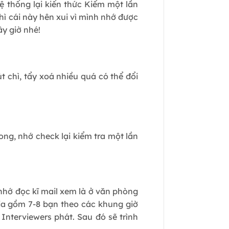
ệ thống lại kiến thức Kiểm một lần
hì cái này hên xui vì mình nhớ được
ây giờ nhé!
 chì, tẩy xoá nhiều quá có thể đổi
ong, nhớ check lại kiểm tra một lần
nhớ đọc kĩ mail xem là ở văn phòng
ia gồm 7-8 bạn theo các khung giờ
Interviewers phát. Sau đó sẽ trình