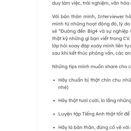
duy làm việc, trải nghiệm, văn hóa 
Với bản thân mình, Interviewer hỏ
mình từ những hoạt động đó, lý do 
sẻ “Đường đến Big4 và sự nghiệp 
thật kỹ những gì bạn viết trong C
lớp hỏi xoay đáp xoáy mình liên tục
sau khi kết thúc phỏng vấn, các an
Những tips mình muốn share cho c
Hãy chuẩn bị thật chỉn chu nh
nhé)
Hãy thật tươi cười, lo lắng nhữ
Luyện tập Tiếng Anh thật tốt để
Hãy là bản thân, đừng cố vẽ vời