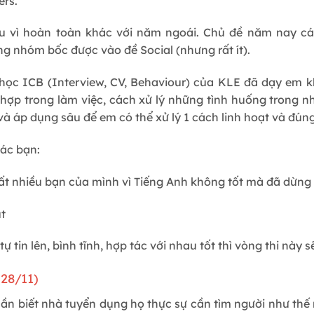
ers.
ỉu vì hoàn toàn khác với năm ngoái. Chủ đề năm nay 
g nhóm bốc được vào đề Social (nhưng rất ít).
học ICB (Interview, CV, Behaviour) của KLE đã dạy em k
hợp trong làm việc, cách xử lý những tình huống trong 
à áp dụng sâu để em có thể xử lý 1 cách linh hoạt và đúng 
ác bạn:
Rất nhiều bạn của mình vì Tiếng Anh không tốt mà đã dừng
t
ự tin lên, bình tĩnh, hợp tác với nhau tốt thì vòng thi này s
(28/11)
cần biết nhà tuyển dụng họ thực sự cần tìm người như thế n