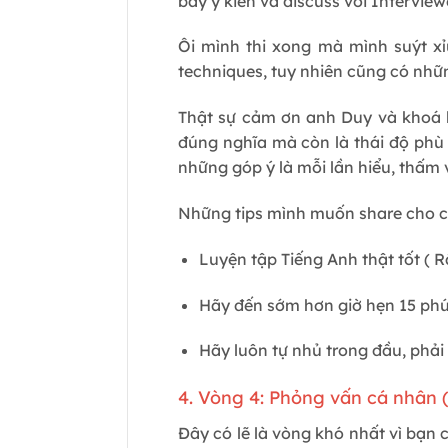
bày ý kiến và discuss với Interview
Ôi mình thi xong mà mình suýt x
techniques, tuy nhiên cũng có nhữn
Thật sự cảm ơn anh Duy và khoá 
đúng nghĩa mà còn là thái độ phù 
những góp ý là mỗi lần hiểu, thấm v
Những tips mình muốn share cho c
Luyện tập Tiếng Anh thật tốt ( 
Hãy đến sớm hơn giờ hẹn 15 phú
Hãy luôn tự nhủ trong đầu, phải t
4. Vòng 4: Phỏng vấn cá nhân 
Đây có lẽ là vòng khó nhất vì bạn 