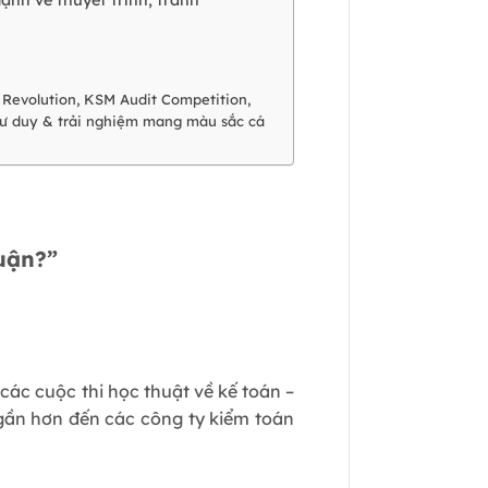
t Revolution, KSM Audit Competition,
 tư duy & trải nghiệm mang màu sắc cá
uận?”
ác cuộc thi học thuật về kế toán –
 gần hơn đến các công ty kiểm toán