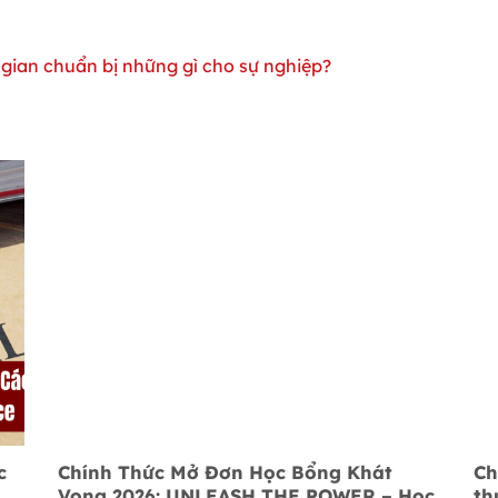
 gian chuẩn bị những gì cho sự nghiệp?
c
Chính Thức Mở Đơn Học Bổng Khát
Ch
Vọng 2026: UNLEASH THE POWER – Học
th