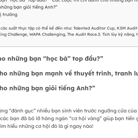
những bạn giỏi tiếng Anh?”
ị trường
à các suất thực tập có thể kể đến như: Talented Auditor Cup, KSM Audi
ng Challenge, WAPA Challenging, The Audit Race.3. Tích lũy kỹ năng,
cho những bạn “học bá” top đầu?”
cho những bạn mạnh về thuyết trình, tranh l
cho những bạn giỏi tiếng Anh?”
ng “đánh gục” nhiều bạn sinh viên trước ngưỡng cửa của c
, các bạn đã bỏ lỡ hàng ngàn “cơ hội vàng” giúp bạn tiến
ìm hiểu những cơ hội đó là gì ngay nào!