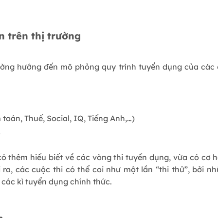
n trên thị trường
ường hướng đến mô phỏng quy trình tuyển dụng của các c
 toán, Thuế, Social, IQ, Tiếng Anh,…)
w
 có thêm hiểu biết về các vòng thi tuyển dụng, vừa có cơ 
ra, các cuộc thi có thể coi như một lần “thi thử”, bởi n
i các kì tuyển dụng chính thức.