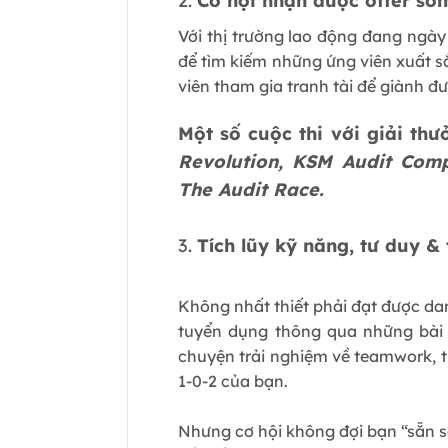
2.
Cơ hội nhận được offer sớ
Với thị trường lao động đang ngày
để tìm kiếm những ứng viên xuất s
viên tham gia tranh tài để giành đ
Một số cuộc thi với giải thư
Revolution, KSM Audit Comp
The Audit Race.
3.
Tích lũy kỹ năng, tư duy 
Không nhất thiết phải đạt được da
tuyển dụng thông qua những bài 
chuyện trải nghiệm về teamwork, t
1-0-2 của bạn.
Nhưng cơ hội không đợi bạn “sẵn sà