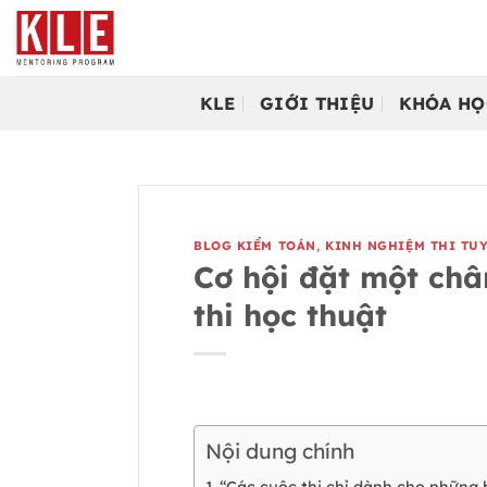
Bỏ
qua
nội
dung
KLE
GIỚI THIỆU
KHÓA HỌ
BLOG KIỂM TOÁN
,
KINH NGHIỆM THI TU
Cơ hội đặt một châ
thi học thuật
Nội dung chính
“Các cuộc thi chỉ dành cho những 