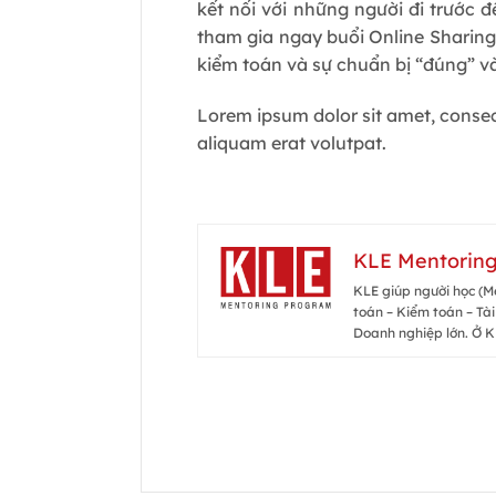
kết nối với những người đi trước 
tham gia ngay buổi Online Sharing
kiểm toán và sự chuẩn bị “đúng” và
Lorem ipsum dolor sit amet, conse
aliquam erat volutpat.
KLE Mentorin
KLE giúp người học (Me
toán – Kiểm toán – Tài
Doanh nghiệp lớn. Ở K