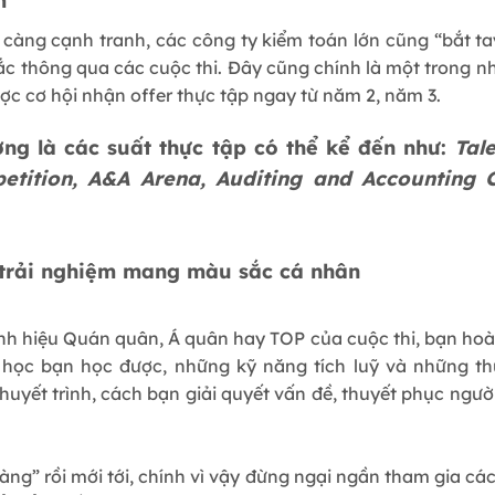
m
 càng cạnh tranh, các công ty kiểm toán lớn cũng “bắt ta
ắc thông qua các cuộc thi. Đây cũng chính là một trong n
ược cơ hội nhận offer thực tập ngay từ năm 2, năm 3.
ởng là các suất thực tập có thể kể đến như:
Tal
etition, A&A Arena, Auditing and Accounting C
& trải nghiệm mang màu sắc cá nhân
nh hiệu Quán quân, Á quân hay TOP của cuộc thi, bạn hoà
học bạn học được, những kỹ năng tích luỹ và những t
huyết trình, cách bạn giải quyết vấn đề, thuyết phục ngườ
ng” rồi mới tới, chính vì vậy đừng ngại ngần tham gia các