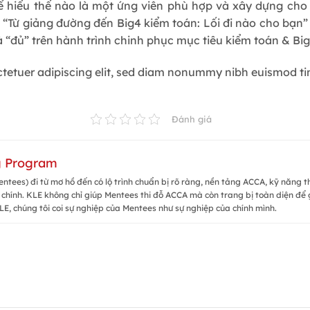
để hiểu thế nào là một ứng viên phù hợp và xây dựng cho
 “Từ giảng đường đến Big4 kiểm toán: Lối đi nào cho bạn”
 “đủ” trên hành trình chinh phục mục tiêu kiểm toán & Big
ctetuer adipiscing elit, sed diam nonummy nibh euismod ti
Đánh giá
g Program
ntees) đi từ mơ hồ đến có lộ trình chuẩn bị rõ ràng, nền tảng ACCA, kỹ năng t
 chính. KLE không chỉ giúp Mentees thi đỗ ACCA mà còn trang bị toàn diện để g
LE, chúng tôi coi sự nghiệp của Mentees như sự nghiệp của chính mình.