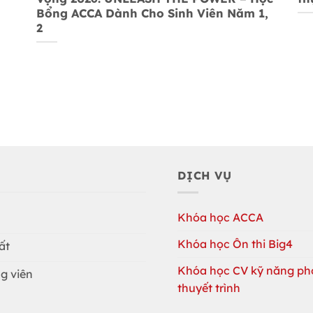
Bổng ACCA Dành Cho Sinh Viên Năm 1,
2
DỊCH VỤ
Khóa học ACCA
Khóa học Ôn thi Big4
ất
Khóa học CV kỹ năng ph
g viên
thuyết trình