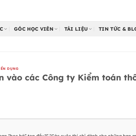
C
GÓC HỌC VIÊN
TÀI LIỆU
TIN TỨC & B
YỂN DỤNG
n vào các Công ty Kiểm toán th
bạn “học bá” top đầu?” “Các cuộc thi chỉ dành cho những bạn m