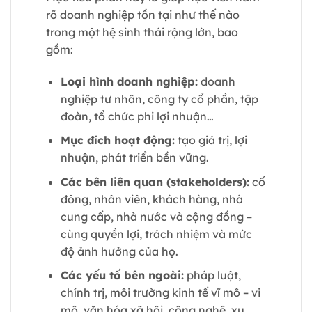
rõ doanh nghiệp tồn tại như thế nào
trong một hệ sinh thái rộng lớn, bao
gồm:
Loại hình doanh nghiệp:
doanh
nghiệp tư nhân, công ty cổ phần, tập
đoàn, tổ chức phi lợi nhuận…
Mục đích hoạt động:
tạo giá trị, lợi
nhuận, phát triển bền vững.
Các bên liên quan (stakeholders):
cổ
đông, nhân viên, khách hàng, nhà
cung cấp, nhà nước và cộng đồng –
cùng quyền lợi, trách nhiệm và mức
độ ảnh hưởng của họ.
Các yếu tố bên ngoài:
pháp luật,
chính trị, môi trường kinh tế vĩ mô – vi
mô, văn hóa xã hội, công nghệ, xu