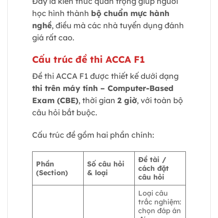
Đây là kiến thức quan trọng giúp người
học hình thành
bộ chuẩn mực hành
nghề
, điều mà các nhà tuyển dụng đánh
giá rất cao.
Cấu trúc đề thi ACCA F1
Đề thi ACCA F1 được thiết kế dưới dạng
thi trên máy tính – Computer-Based
Exam (CBE)
, thời gian
2 giờ
, với toàn bộ
câu hỏi bắt buộc.
Cấu trúc đề gồm hai phần chính:
Đề tài /
Phần
Số câu hỏi
cách đặt
(Section)
& loại
câu hỏi
Loại câu
trắc nghiệm:
chọn đáp án