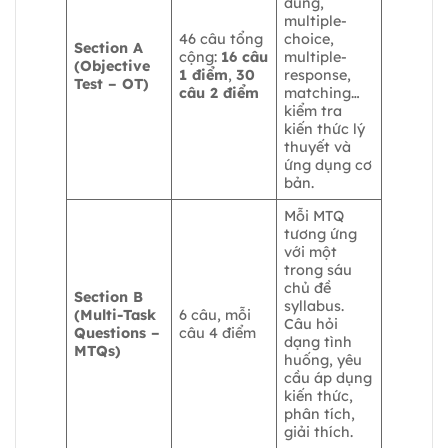
đúng,
multiple-
46 câu tổng
choice,
Section A
cộng:
16 câu
multiple-
(Objective
1 điểm
,
30
response,
Test – OT)
câu 2 điểm
matching…
kiểm tra
kiến thức lý
thuyết và
ứng dụng cơ
bản.
Mỗi MTQ
tương ứng
với một
trong sáu
chủ đề
Section B
syllabus.
(Multi-Task
6 câu, mỗi
Câu hỏi
Questions –
câu 4 điểm
dạng tình
MTQs)
huống, yêu
cầu áp dụng
kiến thức,
phân tích,
giải thích.