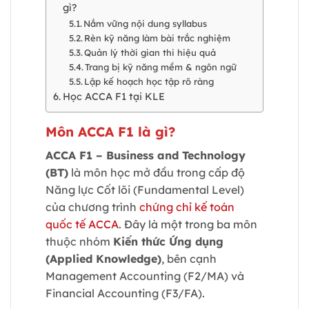
gì?
Nắm vững nội dung syllabus
Rèn kỹ năng làm bài trắc nghiệm
Quản lý thời gian thi hiệu quả
Trang bị kỹ năng mềm & ngôn ngữ
Lập kế hoạch học tập rõ ràng
Học ACCA F1 tại KLE
Môn ACCA F1 là gì?
ACCA F1 – Business and Technology
(BT)
là môn học mở đầu trong cấp độ
Năng lực Cốt lõi (Fundamental Level)
của chương trình
chứng chỉ kế toán
quốc tế ACCA
. Đây là một trong ba môn
thuộc nhóm
Kiến thức Ứng dụng
(Applied Knowledge)
, bên cạnh
Management Accounting (F2/MA) và
Financial Accounting (F3/FA).