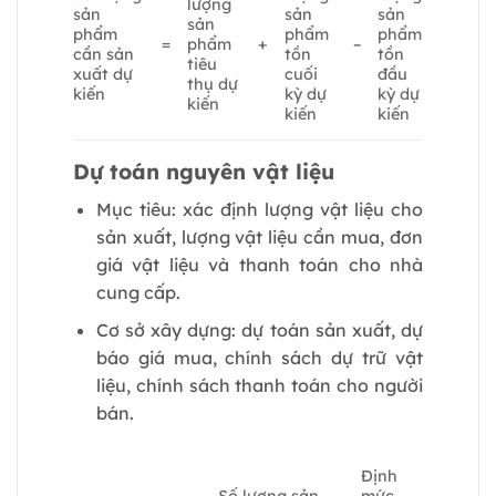
lượng
sản
sản
sản
sản
phẩm
phẩm
phẩm
=
phẩm
+
–
cần sản
tồn
tồn
tiêu
xuất dự
cuối
đầu
thụ dự
kiến
kỳ dự
kỳ dự
kiến
kiến
kiến
Dự toán nguyên vật liệu
Mục tiêu: xác định lượng vật liệu cho
sản xuất, lượng vật liệu cần mua, đơn
giá vật liệu và thanh toán cho nhà
cung cấp.
Cơ sở xây dựng: dự toán sản xuất, dự
báo giá mua, chính sách dự trữ vật
liệu, chính sách thanh toán cho người
bán.
Định