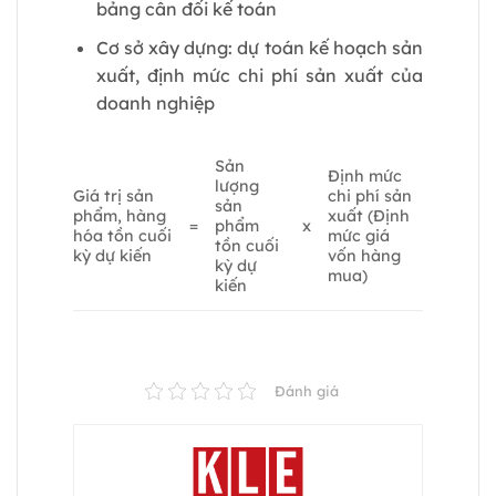
bảng cân đối kế toán
Cơ sở xây dựng: dự toán kế hoạch sản
xuất, định mức chi phí sản xuất của
doanh nghiệp
Sản
Định mức
lượng
Giá trị sản
chi phí sản
sản
phẩm, hàng
xuất (Định
=
phẩm
x
hóa tồn cuối
mức giá
tồn cuối
kỳ dự kiến
vốn hàng
kỳ dự
mua)
kiến
Đánh giá