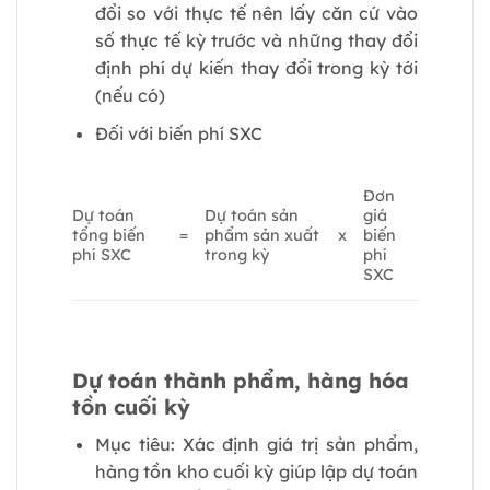
đổi so với thực tế nên lấy căn cứ vào
số thực tế kỳ trước và những thay đổi
định phí dự kiến thay đổi trong kỳ tới
(nếu có)
Đối với biến phí SXC
Đơn
Dự toán
Dự toán sản
giá
tổng biến
=
phẩm sản xuất
x
biến
phí SXC
trong kỳ
phí
SXC
Dự toán thành phẩm, hàng hóa
tồn cuối kỳ
Mục tiêu: Xác định giá trị sản phẩm,
hàng tồn kho cuối kỳ giúp lập dự toán