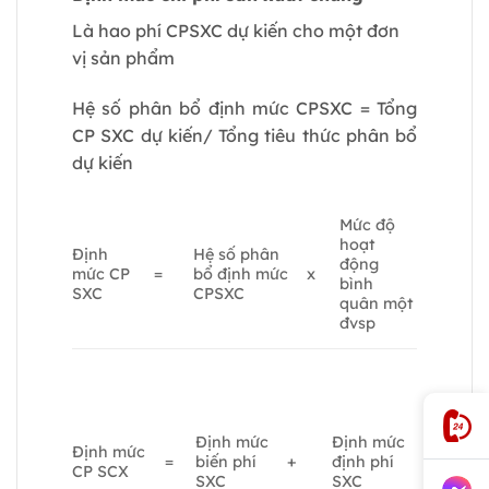
Là hao phí CPSXC dự kiến cho một đơn
vị sản phẩm
Hệ số phân bổ định mức CPSXC = Tổng
CP SXC dự kiến/ Tổng tiêu thức phân bổ
dự kiến
Mức độ
hoạt
Định
Hệ số phân
động
mức CP
=
bổ định mức
x
bình
SXC
CPSXC
quân một
đvsp
Định mức
Định mức
Định mức
=
biến phí
+
định phí
CP SCX
SXC
SXC