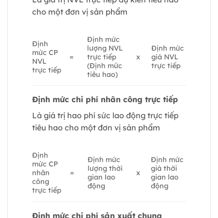
cho một đơn vị sản phẩm
Định mức
Định
lượng NVL
Định mức
mức CP
=
trực tiếp
x
giá NVL
NVL
(Định mức
trực tiếp
trực tiếp
tiêu hao)
Định mức chi phí nhân công trực tiếp
Là giá trị hao phí sức lao động trực tiếp
tiêu hao cho một đơn vị sản phẩm
Định
Định mức
Định mức
mức CP
lượng thời
giá thời
nhân
=
x
gian lao
gian lao
công
động
động
trực tiếp
Định mức chi phí sản xuất chung