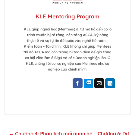
KLE Mentoring Program
KLE giúp người học (Mentees) đi từ mơ hồ đến có lộ
trình chuẩn bị rõ ràng, nền tảng ACCA, kỹ năng
thực tế và sự tự tin để bước vào nghề Kế toán –
Kiểm toán – Tài chính. KLE không chỉ giúp Mentees
thi đỗ ACCA mà còn trang bị toàn diện để gia tăng
cơ hội việc làm ở Big4 và các Doanh nghiệp lớn. Ở
KLE, chúng tôi coi sự nghiệp của Mentees như sự
nghiệp của chính mình.
← Chương 4: Phân tích mối quan hệ
Chương 6: Dự