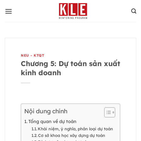
Bỏ
qua
nội
dung
NEU - KTQT
Chương 5: Dự toán sản xuất
kinh doanh
Nội dung chính
Tổng quan về dự toán
Khái niệm, ý nghĩa, phân loại dự toán
Cơ sở khoa học xây dựng dự toán