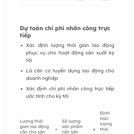
Dự toán chi phí nhân công trực
tiếp
Xác định lượng thời gian lao động
phục vụ cho hoạt động sản xuất kỳ
tới
Là căn cứ tuyển dụng lao động cho
doanh nghiệp
Xác định chi phí nhân công trực tiếp
ước tính cho kỳ tới
Định
mức
Lượng thời
Số lượng
lượng
gian lao động
sản phẩm
=
x
thời
cần cho sản
cần sản