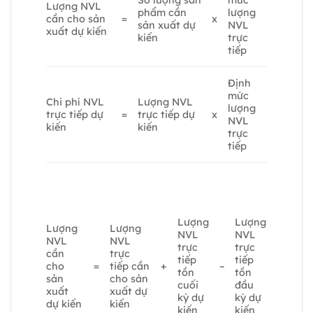
Số lượng sản
mức
Lượng NVL
phẩm cần
lượng
cần cho sản
=
x
sản xuất dự
NVL
xuất dự kiến
kiến
trực
tiếp
Định
mức
Chi phí NVL
Lượng NVL
lượng
trực tiếp dự
=
trực tiếp dự
x
NVL
kiến
kiến
trực
tiếp
Lượng
Lượng
Lượng
Lượng
NVL
NVL
NVL
NVL
trực
trực
cần
trực
tiếp
tiếp
cho
=
tiếp cần
+
–
tồn
tồn
sản
cho sản
cuối
đầu
xuất
xuất dự
kỳ dự
kỳ dự
dự kiến
kiến
kiến
kiến