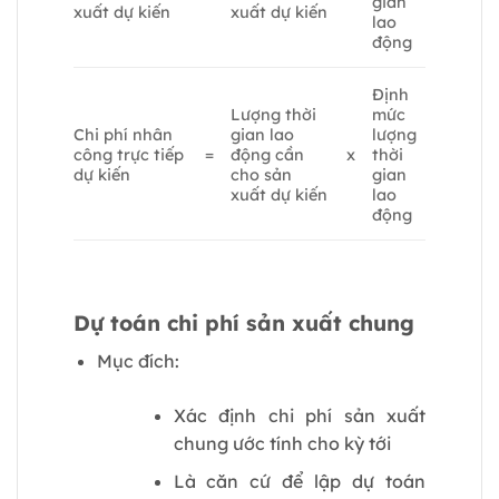
gian
xuất dự kiến
xuất dự kiến
lao
động
Định
Lượng thời
mức
Chi phí nhân
gian lao
lượng
công trực tiếp
=
động cần
x
thời
dự kiến
cho sản
gian
xuất dự kiến
lao
động
Dự toán chi phí sản xuất chung
Mục đích:
Xác định chi phí sản xuất
chung ước tính cho kỳ tới
Là căn cứ để lập dự toán