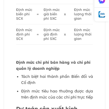
Định mức
Định mức
Định mức
biến phí
=
giá biến
x
lượng thời
SCX
phí SXC
gian
Định mức
Định mức
Định mức
định phí
=
giá định
x
lượng thời
SCX
phí SXC
gian
Định mức chi phí bán hàng và chi phí
quản lý doanh nghiệp
Tách biệt hai thành phần Biến đổi và
Cố định
Định mức tiêu hao thường được dựa
trên định mức của các chi phí trực tiếp
Dự toán sản xuất kinh