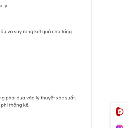
p lý
mẫu và suy rộng kết quả cho tổng
g phải dựa vào lý thuyết xác suất.
phi thống kê.