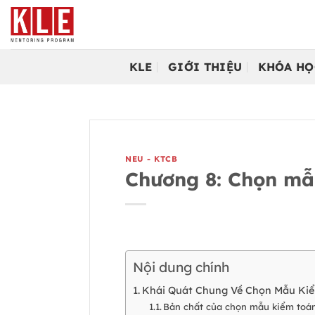
Bỏ
qua
nội
dung
KLE
GIỚI THIỆU
KHÓA HỌ
NEU - KTCB
Chương 8: Chọn mẫ
Nội dung chính
Khái Quát Chung Về Chọn Mẫu Ki
Bản chất của chọn mẫu kiểm toá