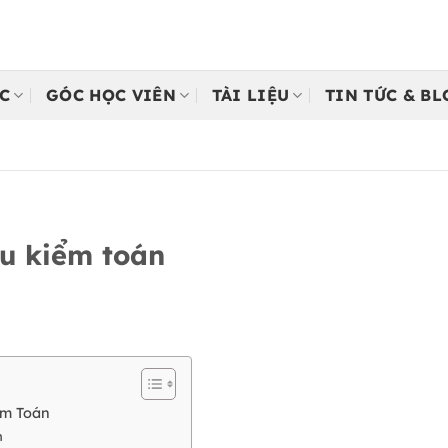
C
GÓC HỌC VIÊN
TÀI LIỆU
TIN TỨC & B
u kiểm toán
ểm Toán
n