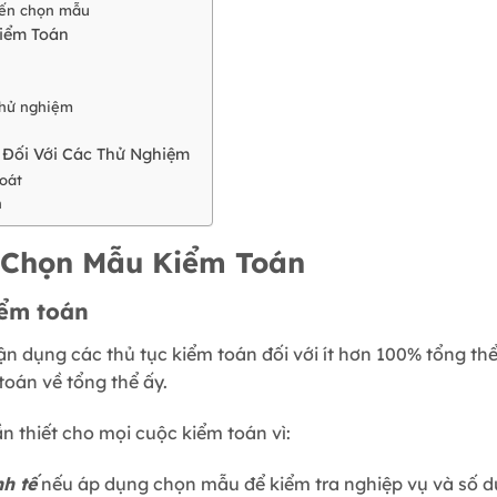
đến chọn mẫu
Kiểm Toán
thử nghiệm
Đối Với Các Thử Nghiệm
oát
n
 Chọn Mẫu Kiểm Toán
iểm toán
n dụng các thủ tục kiểm toán đối với ít hơn 100% tổng th
toán về tổng thể ấy.
n thiết cho mọi cuộc kiểm toán vì:
nh tế
nếu áp dụng chọn mẫu để kiểm tra nghiệp vụ và số dư