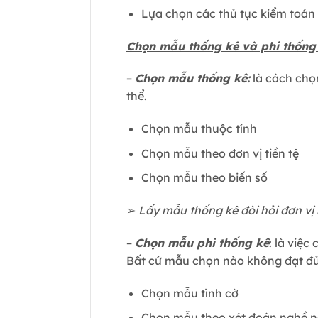
Lựa chọn các thủ tục kiểm toán 
Chọn mẫu thống kê và phi thống
–
Chọn mẫu thống kê:
là cách chọ
thể.
Chọn mẫu thuộc tính
Chọn mẫu theo đơn vị tiền tệ
Chọn mẫu theo biến số
➢
Lấy mẫu thống kê đòi hỏi đơn vị
–
Chọn mẫu phi thống kê
: là việ
Bất cứ mẫu chọn nào không đạt đủ
Chọn mẫu tình cờ
Chọn mẫu theo xét đoán nghề n