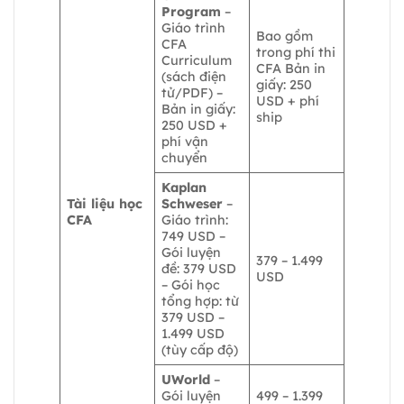
Program
–
Giáo trình
Bao gồm
CFA
trong phí thi
Curriculum
CFA Bản in
(sách điện
giấy: 250
tử/PDF) –
USD + phí
Bản in giấy:
ship
250 USD +
phí vận
chuyển
Kaplan
Tài liệu học
Schweser
–
CFA
Giáo trình:
749 USD –
Gói luyện
379 – 1.499
đề: 379 USD
USD
– Gói học
tổng hợp: từ
379 USD –
1.499 USD
(tùy cấp độ)
UWorld
–
Gói luyện
499 – 1.399