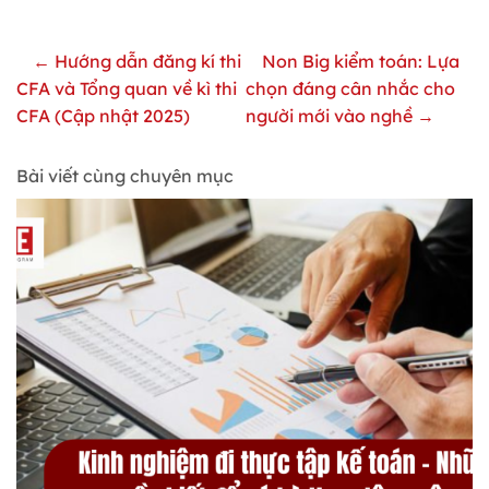
← Hướng dẫn đăng kí thi
Non Big kiểm toán: Lựa
CFA và Tổng quan về kì thi
chọn đáng cân nhắc cho
CFA (Cập nhật 2025)
người mới vào nghề →
Bài viết cùng chuyên mục