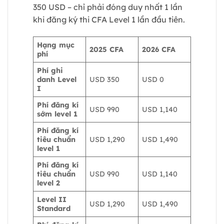
350 USD – chỉ phải đóng duy nhất 1 lần
khi đăng ký thi CFA Level 1 lần đầu tiên.
Hạng mục
2025 CFA
2026 CFA
phí
Phí ghi
danh Level
USD 350
USD 0
I
Phí đăng kí
USD 990
USD 1,140
sớm level 1
Phí đăng kí
tiêu chuẩn
USD 1,290
USD 1,490
level 1
Phí đăng kí
tiêu chuẩn
USD 990
USD 1,140
level 2
Level II
USD 1,290
USD 1,490
Standard