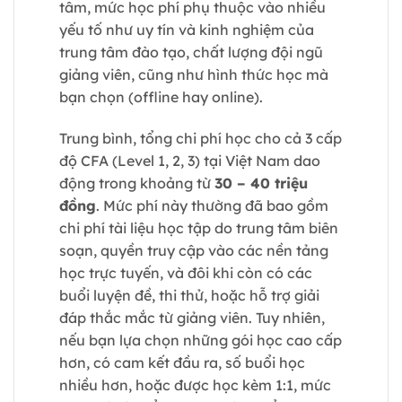
tâm, mức học phí phụ thuộc vào nhiều
yếu tố như uy tín và kinh nghiệm của
trung tâm đào tạo, chất lượng đội ngũ
giảng viên, cũng như hình thức học mà
bạn chọn (offline hay online).
Trung bình, tổng chi phí học cho cả 3 cấp
độ CFA (Level 1, 2, 3) tại Việt Nam dao
động trong khoảng từ
30 – 40 triệu
đồng
. Mức phí này thường đã bao gồm
chi phí tài liệu học tập do trung tâm biên
soạn, quyền truy cập vào các nền tảng
học trực tuyến, và đôi khi còn có các
buổi luyện đề, thi thử, hoặc hỗ trợ giải
đáp thắc mắc từ giảng viên. Tuy nhiên,
nếu bạn lựa chọn những gói học cao cấp
hơn, có cam kết đầu ra, số buổi học
nhiều hơn, hoặc được học kèm 1:1, mức