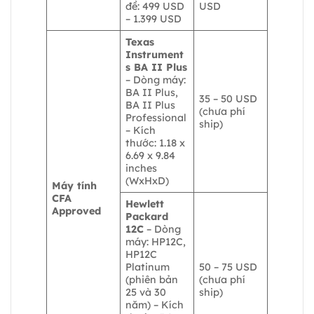
đề: 499 USD
USD
– 1.399 USD
Texas
Instrument
s BA II Plus
– Dòng máy:
BA II Plus,
35 – 50 USD
BA II Plus
(chưa phí
Professional
ship)
– Kích
thước: 1.18 x
6.69 x 9.84
inches
(WxHxD)
Máy tính
CFA
Hewlett
Approved
Packard
12C
– Dòng
máy: HP12C,
HP12C
Platinum
50 – 75 USD
(phiên bản
(chưa phí
25 và 30
ship)
năm) – Kích