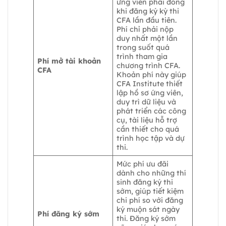
ứng viên phải đóng
khi đăng ký kỳ thi
CFA lần đầu tiên.
Phí chỉ phải nộp
duy nhất một lần
trong suốt quá
trình tham gia
Phí mở tài khoản
chương trình CFA.
CFA
Khoản phí này giúp
CFA Institute thiết
lập hồ sơ ứng viên,
duy trì dữ liệu và
phát triển các công
cụ, tài liệu hỗ trợ
cần thiết cho quá
trình học tập và dự
thi.
Mức phí ưu đãi
dành cho những thí
sinh đăng ký thi
sớm, giúp tiết kiệm
chi phí so với đăng
ký muộn sát ngày
Phí đăng ký sớm
thi. Đăng ký sớm