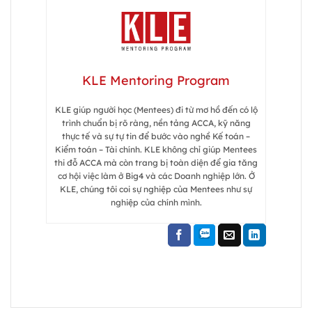
KLE Mentoring Program
KLE giúp người học (Mentees) đi từ mơ hồ đến có lộ
trình chuẩn bị rõ ràng, nền tảng ACCA, kỹ năng
thực tế và sự tự tin để bước vào nghề Kế toán –
Kiểm toán – Tài chính. KLE không chỉ giúp Mentees
thi đỗ ACCA mà còn trang bị toàn diện để gia tăng
cơ hội việc làm ở Big4 và các Doanh nghiệp lớn. Ở
KLE, chúng tôi coi sự nghiệp của Mentees như sự
nghiệp của chính mình.