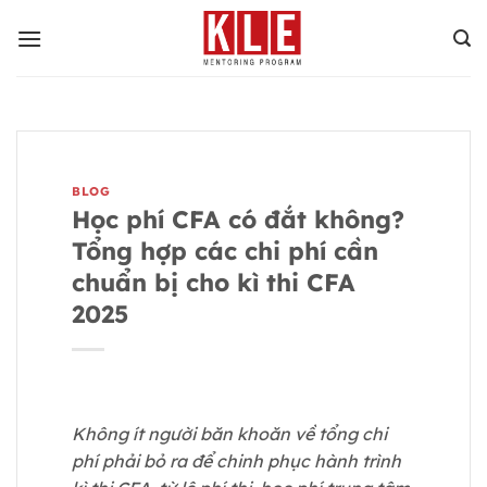
Bỏ
qua
nội
dung
BLOG
Học phí CFA có đắt không?
Tổng hợp các chi phí cần
chuẩn bị cho kì thi CFA
2025
Không ít người băn khoăn về tổng chi
phí phải bỏ ra để chinh phục hành trình