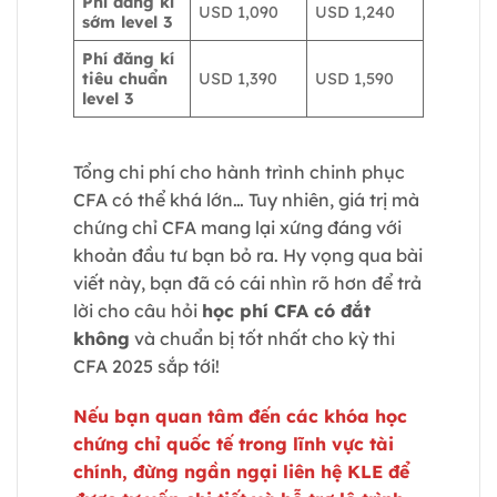
Phí đăng kí
USD 1,090
USD 1,240
sớm level 3
Phí đăng kí
tiêu chuẩn
USD 1,390
USD 1,590
level 3
Tổng chi phí cho hành trình chinh phục
CFA có thể khá lớn… Tuy nhiên, giá trị mà
chứng chỉ CFA mang lại xứng đáng với
khoản đầu tư bạn bỏ ra. Hy vọng qua bài
viết này, bạn đã có cái nhìn rõ hơn để trả
lời cho câu hỏi
học phí CFA có đắt
không
và chuẩn bị tốt nhất cho kỳ thi
CFA 2025 sắp tới!
Nếu bạn quan tâm đến các khóa học
chứng chỉ quốc tế trong lĩnh vực tài
chính, đừng ngần ngại liên hệ KLE để