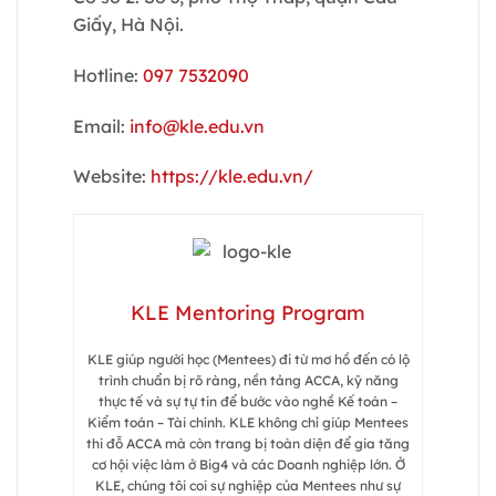
Giấy, Hà Nội.
Hotline:
097 7532090
Email:
info@kle.edu.vn
Website:
https://kle.edu.vn/
KLE Mentoring Program
KLE giúp người học (Mentees) đi từ mơ hồ đến có lộ
trình chuẩn bị rõ ràng, nền tảng ACCA, kỹ năng
thực tế và sự tự tin để bước vào nghề Kế toán –
Kiểm toán – Tài chính. KLE không chỉ giúp Mentees
thi đỗ ACCA mà còn trang bị toàn diện để gia tăng
cơ hội việc làm ở Big4 và các Doanh nghiệp lớn. Ở
KLE, chúng tôi coi sự nghiệp của Mentees như sự