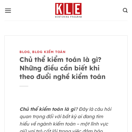
Bỏ
qua
nội
dung
BLOG
,
BLOG KIỂM TOÁN
Chủ thể kiểm toán là gì?
Những điều cần biết khi
theo đuổi nghề kiểm toán
Chủ thể kiểm toán là gì
? Đây là câu hỏi
quan trọng đối với bất kỳ ai đang tìm
hiểu về ngành kiểm toán – một lĩnh vực
giữ vai trò cốt lõi trong việc đảm bảo