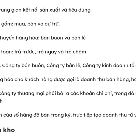
ung gian kết nối sản xuất và tiêu dùng.
 gồm: mua, bán và dự trữ.
chuyển hàng hóa: bán buôn và bán lẻ
oán: trả trước, trả ngay và trả chậm
: Công ty bán buôn; Công ty bán lẻ; Công ty kinh doanh t
àng hóa cho khách hàng được gọi là doanh thu bán hàng, h
ông ty thương mại phải bỏ ra các khoản chi phí, trong đó
nh
n của số hàng đã bán trong kỳ, trực tiếp tạo doanh thu từ
n kho