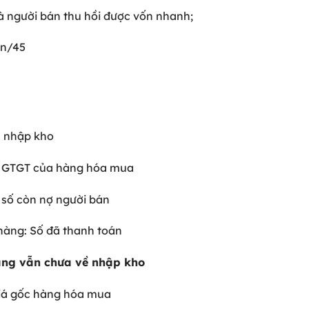
và người bán thu hồi được vốn nhanh;
 n/45
a nhập kho
uế GTGT của hàng hóa mua
 số còn nợ người bán
hàng: Số đã thanh toán
àng vẫn chưa về nhập kho
giá gốc hàng hóa mua