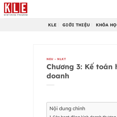
Bỏ
qua
nội
dung
KLE
GIỚI THIỆU
KHÓA HỌ
NEU - NLKT
Chương 3: Kế toán 
doanh
Nội dung chính
Các hoạt động kinh doanh thươn