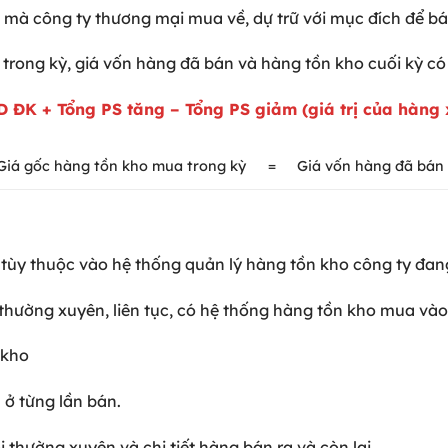
 mà công ty thương mại mua về, dự trữ với mục đích để b
trong kỳ, giá vốn hàng đã bán và hàng tồn kho cuối kỳ c
 ĐK + Tổng PS tăng – Tổng PS giảm (giá trị của hàng 
Giá gốc hàng tồn kho mua trong kỳ
=
Giá vốn hàng đã bán
n tùy thuộc vào hệ thống quản lý hàng tồn kho công ty đa
thường xuyên, liên tục, có hệ thống hàng tồn kho mua vào
n kho
 ở từng lần bán.
i thường xuyên và chi tiết hàng bán ra và còn lại.