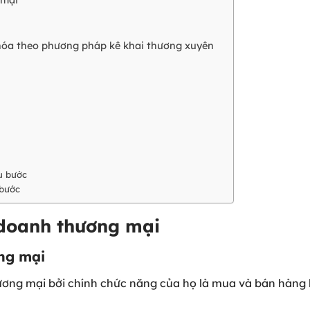
i
hóa theo phương pháp kê khai thương xuyên
a
ều bước
 bước
 doanh thương mại
ơng mại
hương mại bởi chính chức năng của họ là mua và bán hàng 