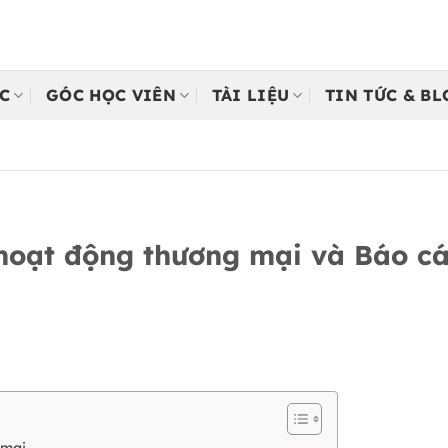
C
GÓC HỌC VIÊN
TÀI LIỆU
TIN TỨC & B
hoạt động thương mại và Báo cá
g mại