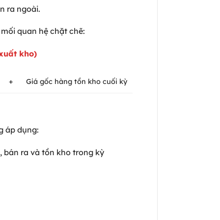
án ra ngoài.
ó mối quan hệ chặt chẽ:
xuất kho)
+
Giá gốc hàng tồn kho cuối kỳ
ng áp dụng:
, bán ra và tồn kho trong kỳ