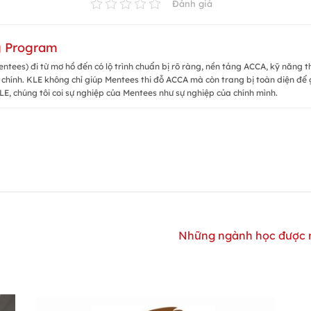
Đánh giá
g Program
ntees) đi từ mơ hồ đến có lộ trình chuẩn bị rõ ràng, nền tảng ACCA, kỹ năng t
 chính. KLE không chỉ giúp Mentees thi đỗ ACCA mà còn trang bị toàn diện để g
LE, chúng tôi coi sự nghiệp của Mentees như sự nghiệp của chính mình.
Những ngành học được n