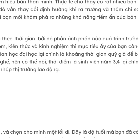
ìm hiểu bản thân mình. Thực tế cho thấy có rất nhiều bạ
u đó vẫn thay đổi định hướng khi ra trường và thậm chí 
rồi bạn mới khám phá ra những khả năng tiềm ẩn của bả
i theo thời gian, bởi nó phản ánh phần nào quá trình trưở
iệm, kiến thức và kinh nghiệm thì mục tiêu ấy của bạn cà
ian học đại học lại chính là khoảng thời gian quý giá để 
hề, nên có thể nói, thời điểm là sinh viên năm 3,4 lại chí
nhập thị trường lao động.
ầu, và chọn cho mình một lối đi. Đây là độ tuổi mà bạn đã 