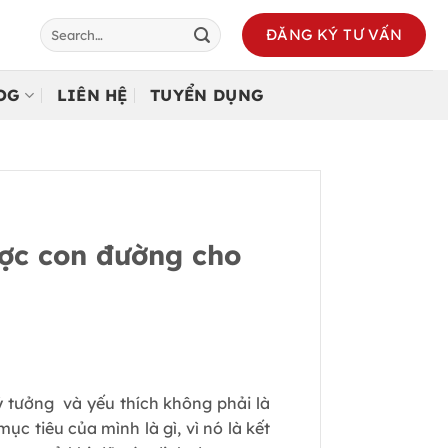
ĐĂNG KÝ TƯ VẤN
LOG
LIÊN HỆ
TUYỂN DỤNG
ược con đường cho
ý tưởng và yếu thích không phải là
 tiêu của mình là gì, vì nó là kết