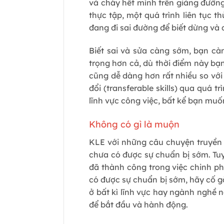
và cháy hết mình trên giảng đường
thực tập, một quá trình liên tục t
đang đi sai đường để biết dừng và
Biết sai và sửa càng sớm, bạn càn
trọng hơn cả, dù thời điểm này bạn
cũng dễ dàng hơn rất nhiều so với
đổi (transferable skills) qua quá 
lĩnh vực công việc, bất kể bạn muố
Không có gì là muộn
KLE với những câu chuyện truyền
chưa có được sự chuẩn bị sớm. Tuy
đã thành công trong việc chinh ph
có được sự chuẩn bị sớm, hãy cố g
ở bất kì lĩnh vực hay ngành nghề n
để bắt đầu và hành động.