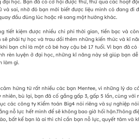
 đại học. Bạn đã có cơ hội được thử, thử qua các hoạt độn
hử và sai, nhờ đó bạn mới biết được liệu mình có đang đi 
 quay đầu đúng lúc hoặc rẽ sang một hướng khác.
g tiết kiệm được nhiều chi phí thời gian, tiền bạc và c
 sẽ phải tự học và trau dồi thêm những kiến thức và kĩ n
 khi bạn chỉ là một cô bé hay cậu bé 17 tuổi. Vì bạn đã c
trình rèn luyện ở đại học, những kĩ năng này sẽ giúp bạn d
n làm gì.
 cảm hứng từ rất nhiều các bạn Mentee, vì những lý do 
 nhiên, bù lại, bạn đã cố gắng gấp 3, gấp 5 lần, cùng vớ
ục các công ty Kiểm toán Big4 nói riêng và sự nghiệp n
ắng nỗ lực hết mình để sẽ không bao giờ hối hận.
Thông đi
ào, bất kể bạn là ai thì chỉ cần bạn nỗ lực, quyết tâm và 