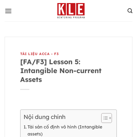
Bỏ
qua
nội
dung
TÀI LIỆU ACCA - F3
[FA/F3] Lesson 5:
Intangible Non-current
Assets
Nội dung chính
Tài sản cố định vô hình (Intangible
assets)