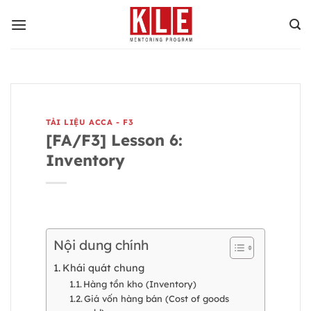
Bỏ
qua
nội
dung
TÀI LIỆU ACCA - F3
[FA/F3] Lesson 6:
Inventory
Nội dung chính
Khái quát chung
Hàng tồn kho (Inventory)
Giá vốn hàng bán (Cost of goods