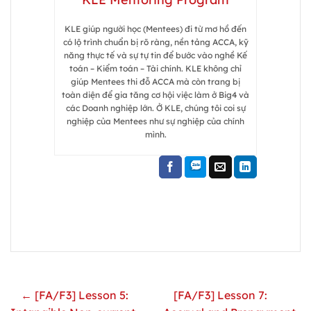
KLE giúp người học (Mentees) đi từ mơ hồ đến
có lộ trình chuẩn bị rõ ràng, nền tảng ACCA, kỹ
năng thực tế và sự tự tin để bước vào nghề Kế
toán – Kiểm toán – Tài chính. KLE không chỉ
giúp Mentees thi đỗ ACCA mà còn trang bị
toàn diện để gia tăng cơ hội việc làm ở Big4 và
các Doanh nghiệp lớn. Ở KLE, chúng tôi coi sự
nghiệp của Mentees như sự nghiệp của chính
mình.
← [FA/F3] Lesson 5:
[FA/F3] Lesson 7: