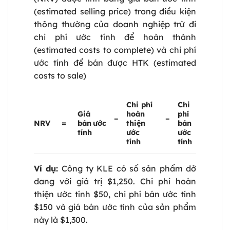
(estimated selling price) trong điều kiện
thông thường của doanh nghiệp trừ đi
chi phí ước tính để hoàn thành
(estimated costs to complete) và chi phí
ước tính để bán được HTK (estimated
costs to sale)
Chi phí
Chi
Giá
hoàn
phí
–
–
NRV
=
bán
ước
thiện
bán
tính
ước
ước
tính
tính
Ví dụ:
Công ty KLE có số sản phẩm dở
dang với giá trị $1,250. Chi phí hoàn
thiện ước tính $50, chi phí bán ước tính
$150 và giá bán ước tính của sản phẩm
này là $1,300.