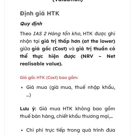
Định giá HTK
Quy định
Theo
IAS 2 Hàng tồn kho
, HTK được ghi
nhận tại
giá trị thấp hơn (at the lower)
giữa
giá gốc (Cost)
và
giá trị thuần có
thể thực hiện được (NRV – Net
realisable value).
Giá gốc HTK (Cost) bao gồm:
Giá mua (giá mua, thuế nhập khẩu,
…)
Lưu ý:
Giá mua HTK không bao gồm
thuế bán hàng, chiết khấu thương mại,…
Chi phí trực tiếp trong quá trình đưa