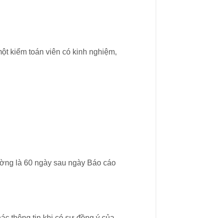
ột kiểm toán viên có kinh nghiệm,
hường là 60 ngày sau ngày Báo cáo
ác thông tin khi có sự đồng ý của