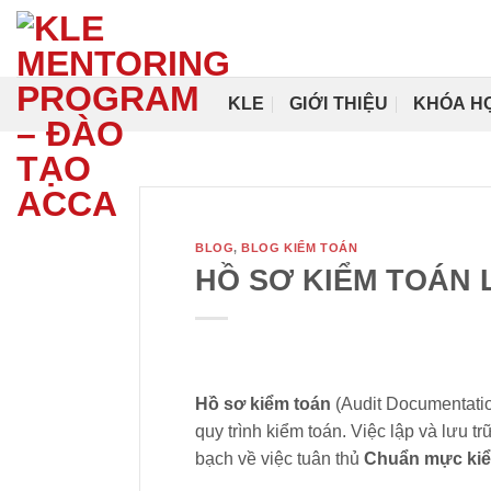
Bỏ
qua
nội
dung
KLE
GIỚI THIỆU
KHÓA H
BLOG
,
BLOG KIỂM TOÁN
HỒ SƠ KIỂM TOÁN 
Hồ sơ kiểm toán
(Audit Documentatio
quy trình kiểm toán. Việc lập và lưu t
bạch về việc tuân thủ
Chuẩn mực kiể