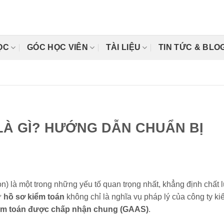
ỌC
GÓC HỌC VIÊN
TÀI LIỆU
TIN TỨC & BLO
LÀ GÌ? HƯỚNG DẪN CHUẨN BỊ
n) là một trong những yếu tố quan trọng nhất, khẳng định chất 
rữ
hồ sơ kiểm toán
không chỉ là nghĩa vụ pháp lý của công ty k
m toán được chấp nhận chung (GAAS)
.