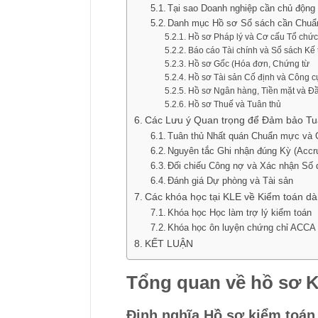
Tại sao Doanh nghiệp cần chủ động
Danh mục Hồ sơ Sổ sách cần Chuẩn 
Hồ sơ Pháp lý và Cơ cấu Tổ chứ
Báo cáo Tài chính và Sổ sách Kế
Hồ sơ Gốc (Hóa đơn, Chứng từ
Hồ sơ Tài sản Cố định và Công 
Hồ sơ Ngân hàng, Tiền mặt và Đ
Hồ sơ Thuế và Tuân thủ
Các Lưu ý Quan trọng để Đảm bảo T
Tuân thủ Nhất quán Chuẩn mực và 
Nguyên tắc Ghi nhận đúng Kỳ (Accru
Đối chiếu Công nợ và Xác nhận Số
Đánh giá Dự phòng và Tài sản
Các khóa học tại KLE về Kiểm toán d
Khóa học Học làm trợ lý kiểm toán
Khóa học ôn luyện chứng chỉ ACCA 
KẾT LUẬN
Tổng quan về hồ sơ K
Định nghĩa Hồ sơ kiểm toá