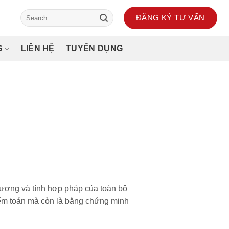
ĐĂNG KÝ TƯ VẤN
G
LIÊN HỆ
TUYỂN DỤNG
lượng và tính hợp pháp của toàn bộ
iểm toán mà còn là bằng chứng minh