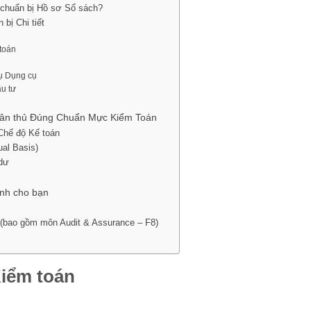
 chuẩn bị Hồ sơ Sổ sách?
bị Chi tiết
c
 toán
cụ Dụng cụ
ầu tư
uân thủ Đúng Chuẩn Mực Kiểm Toán
Chế độ Kế toán
al Basis)
 dư
ành cho bạn
(bao gồm môn Audit & Assurance – F8)
iểm toán
n