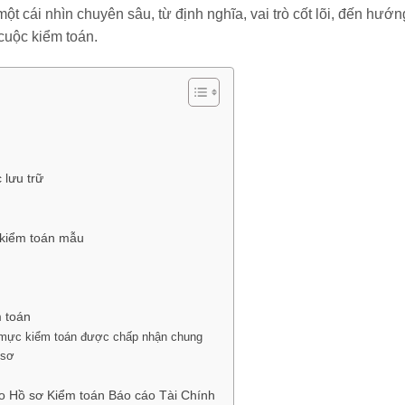
ột cái nhìn chuyên sâu, từ định nghĩa, vai trò cốt lõi, đến hướ
cuộc kiểm toán.
 lưu trữ
ơ kiểm toán mẫu
 toán
 mực kiểm toán được chấp nhận chung
 sơ
o Hồ sơ Kiểm toán Báo cáo Tài Chính