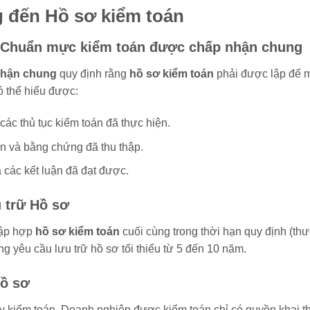
 đến Hồ sơ kiểm toán
eo Chuẩn mực kiểm toán được chấp nhận chung
nhận chung
quy định rằng
hồ sơ kiểm toán
phải được lập để m
ó thể hiểu được:
các thủ tục kiểm toán đã thực hiện.
ện và bằng chứng đã thu thập.
 các kết luận đã đạt được.
 trữ Hồ sơ
tập hợp
hồ sơ kiểm toán
cuối cùng trong thời hạn quy định (t
ng yêu cầu lưu trữ hồ sơ tối thiểu từ 5 đến 10 năm.
ồ sơ
ty kiểm toán. Doanh nghiệp được kiểm toán chỉ có quyền khai th