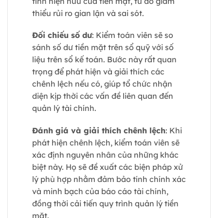
tính hiện hữu của tiền mặt, từ đó giảm
thiểu rủi ro gian lận và sai sót.
Đối chiếu số dư
: Kiểm toán viên sẽ so
sánh số dư tiền mặt trên sổ quỹ với số
liệu trên sổ kế toán. Bước này rất quan
trọng để phát hiện và giải thích các
chênh lệch nếu có, giúp tổ chức nhận
diện kịp thời các vấn đề liên quan đến
quản lý tài chính.
Đánh giá và giải thích chênh lệch
: Khi
phát hiện chênh lệch, kiểm toán viên sẽ
xác định nguyên nhân của những khác
biệt này. Họ sẽ đề xuất các biện pháp xử
lý phù hợp nhằm đảm bảo tính chính xác
và minh bạch của báo cáo tài chính,
đồng thời cải tiến quy trình quản lý tiền
mặt.