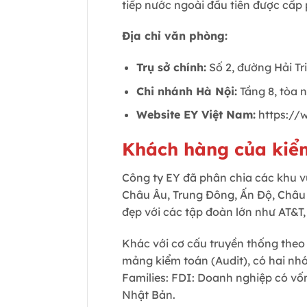
tiếp nước ngoài đầu tiên được cấp
Địa chỉ văn phòng:
Trụ sở chính:
Số 2, đường Hải T
Chi nhánh Hà Nội:
Tầng 8, tòa 
Website EY Việt Nam:
https://
Khách hàng của kiể
Công ty EY đã phân chia các khu v
Châu Âu, Trung Đông, Ấn Độ, Châu
đẹp với các tập đoàn lớn như AT&T
Khác với cơ cấu truyền thống theo 
mảng kiểm toán (Audit), có hai nh
Families: FDI: Doanh nghiệp có vố
Nhật Bản.