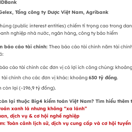
 HDBank
Gelex, Tổng công ty Dược Việt Nam, Agribank
húng (public interest entities) chiếm tỉ trọng cao trong 
 doanh nghiệp nhà nước, ngân hàng, công ty bảo hiểm
n báo cáo tài chính:
Theo báo cáo tài chính năm tài chín
ó:
báo cáo tài chính các đơn vị có lợi ích công chúng: khoản
 tài chính cho các đơn vị khác: khoảng
630 tỷ đồng
.
còn lại (~196,9 tỷ đồng).
còn lại thuộc Big4 kiểm toán Việt Nam? Tìm hiểu thêm t
toán xanh lá nhưng không “xa lánh”
an, dịch vụ & cơ hội nghề nghiệp
: Toàn cảnh lịch sử, dịch vụ cung cấp và cơ hội tuyển