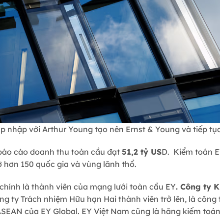
áp nhập với Arthur Young tạo nên Ernst & Young và tiếp tụ
 báo cáo doanh thu toàn cầu đạt
51,2 tỷ US
D. Kiểm toán 
 hơn 150 quốc gia và vùng lãnh thổ.
chính là thành viên của mạng lưới toàn cầu EY
. Công ty 
ng ty Trách nhiệm Hữu hạn Hai thành viên trở lên, là công
 ASEAN của EY Global. EY Việt Nam cũng là hãng kiểm toán