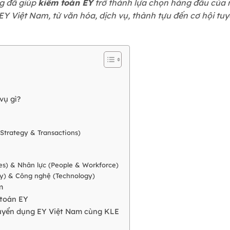
ng đã giúp
kiểm toán EY
trở thành lựa chọn hàng đầu của nh
EY Việt Nam, từ văn hóa, dịch vụ, thành tựu đến cơ hội t
vụ gì?
(Strategy & Transactions)
es) & Nhân lực (People & Workforce)
ity) & Công nghệ (Technology)
m
 toán EY
 tuyển dụng EY Việt Nam cùng KLE