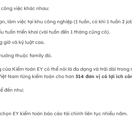
 công việc khác nhau:
, làm việc tại khu công nghiệp (1 tuần, có khi 1 tuần 2 job
 tuần triển khai (vài tuần đến 1 tháng cũng có).
giờ và kỷ luật cao.
thường thuộc family đó.
 của Kiểm toán EY có thể nói là đa dạng và trải dài trong
 Việt Nam từng kiểm toán cho hơn
314 đơn vị có lợi ích c
kể đến như:
ọn EY kiểm toán báo cáo tài chính liên tục nhiều năm.