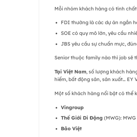
Mỗi nhóm khách hàng có tính chất
FDI thường là các dự án ngắn hạn
SOE có quy mô lớn, yêu cầu nhiều
JBS yêu cầu sự chuẩn mực, đúng 
Senior thuộc family nào thì job sẽ 
Tại Việt Nam
, số lượng khách hàng
hiểm, bất động sản, sản xuất… EY
Một số khách hàng nổi bật có thể 
Vingroup
Thế Giới Di Động
(MWG): MWG ch
Bảo Việt