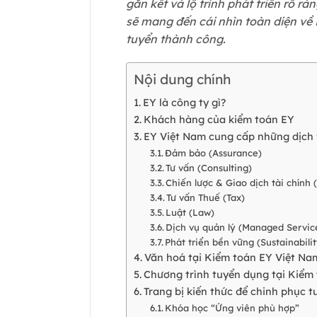
gắn kết và lộ trình phát triển rõ rà
sẽ mang đến cái nhìn toàn diện về 
tuyển thành công.
Nội dung chính
EY là công ty gì?
Khách hàng của kiểm toán EY
EY Việt Nam cung cấp những dịch 
Đảm bảo (Assurance)
Tư vấn (Consulting)
Chiến lược & Giao dịch tài chính 
Tư vấn Thuế (Tax)
Luật (Law)
Dịch vụ quản lý (Managed Servic
Phát triển bền vững (Sustainabil
Văn hoá tại Kiểm toán EY Việt Na
Chương trình tuyển dụng tại Kiểm
Trang bị kiến thức để chinh phục
Khóa học “Ứng viên phù hợp”