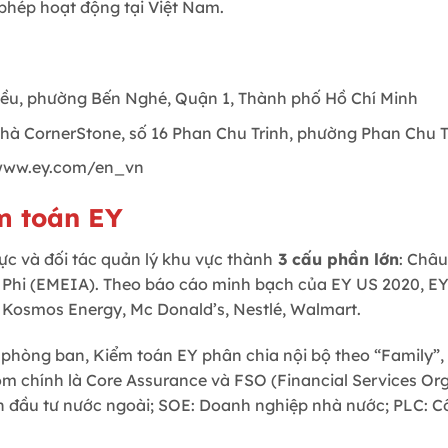
 phép hoạt động tại Việt Nam.
riều, phường Bến Nghé, Quận 1, Thành phố Hồ Chí Minh
nhà CornerStone, số 16 Phan Chu Trinh, phường Phan Chu 
www.ey.com/en_vn
m toán EY
ực và đối tác quản lý khu vực thành
3 cấu phần lớn
: Châu
 Phi (EMEIA). Theo báo cáo minh bạch của EY US 2020, EY
, Kosmos Energy, Mc Donald’s, Nestlé, Walmart.
phòng ban, Kiểm toán EY phân chia nội bộ theo “Family”, 
óm chính là Core Assurance và FSO (Financial Services Or
n đầu tư nước ngoài; SOE: Doanh nghiệp nhà nước; PLC: C