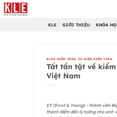
Bỏ
qua
nội
dung
KLE
GIỚI THIỆU
KHÓA HỌ
BLOG KIỂM TOÁN
,
SỰ KIỆN KIỂM TOÁN
Tất tần tật về kiểm
Việt Nam
EY (Ernst & Young) – thành viên Big
thành điểm đến lý tưởng cho sinh v