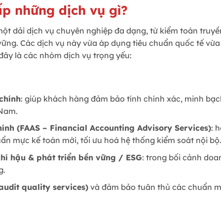
p những dịch vụ gì?
t dải dịch vụ chuyên nghiệp đa dạng, từ kiểm toán truyền
vững. Các dịch vụ này vừa áp dụng tiêu chuẩn quốc tế vừa
đây là các nhóm dịch vụ trọng yếu:
chính
: giúp khách hàng đảm bảo tính chính xác, minh bạc
 Nam.
hính (FAAS – Financial Accounting Advisory Services)
: 
n mực kế toán mới, tối ưu hoá hệ thống kiểm soát nội bộ
khí hậu & phát triển bền vững / ESG
: trong bối cảnh do
g.
udit quality services)
và đảm bảo tuân thủ các chuẩn mự