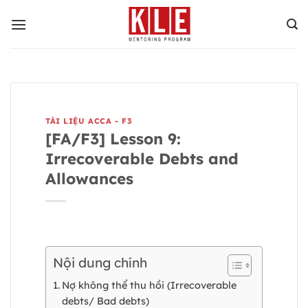
Bỏ
qua
nội
dung
TÀI LIỆU ACCA - F3
[FA/F3] Lesson 9:
Irrecoverable Debts and
Allowances
Nội dung chính
Nợ không thể thu hồi (Irrecoverable
debts/ Bad debts)