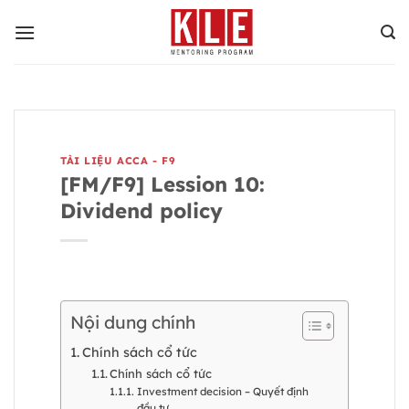
Bỏ
qua
nội
dung
TÀI LIỆU ACCA - F9
[FM/F9] Lession 10:
Dividend policy
Nội dung chính
Chính sách cổ tức
Chính sách cổ tức
Investment decision – Quyết định
đầu tư