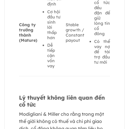
cổ tức
định
đều
Cơ hội
đặn để
đầu tư
giữ
sinh
lòng tin
Công ty
Stable
lời
cổ
trưởng
growth /
thấp
đông
thành
Constant
hơn
(Mature)
payout
Có thể
Dễ
vay nợ
tiếp
để tài
cận
trợ đầu
vốn
tư mới
vay
Lý thuyết không liên quan đến
cổ tức
Modigliani & Miller cho rằng trong một
thế giới không có thuế và chi phí giao
dịch, cổ đông không quan tâm liệu họ