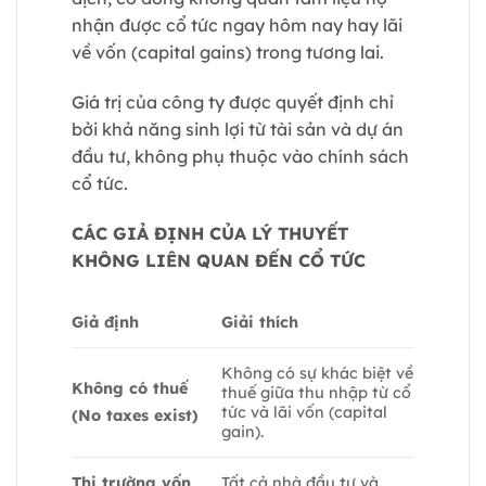
nhận được cổ tức ngay hôm nay hay lãi
về vốn (capital gains) trong tương lai.
Giá trị của công ty được quyết định chỉ
bởi khả năng sinh lợi từ tài sản và dự án
đầu tư, không phụ thuộc vào chính sách
cổ tức.
CÁC GIẢ ĐỊNH CỦA LÝ THUYẾT
KHÔNG LIÊN QUAN ĐẾN CỔ TỨC
Giả định
Giải thích
Không có sự khác biệt về
Không có thuế
thuế giữa thu nhập từ cổ
tức và lãi vốn (capital
(No taxes exist)
gain).
Thị trường vốn
Tất cả nhà đầu tư và