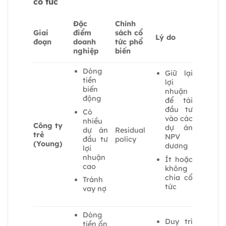
cổ tức
Đặc
Chính
Giai
điểm
sách cổ
Lý do
đoạn
doanh
tức phổ
nghiệp
biến
Dòng
Giữ lại
tiền
lợi
biến
nhuận
động
để tái
đầu tư
Có
vào các
nhiều
Công ty
dự án
dự án
Residual
trẻ
NPV
đầu tư
policy
(Young)
dương
lợi
nhuận
Ít hoặc
cao
không
chia cổ
Tránh
tức
vay nợ
Dòng
Duy trì
tiền ổn