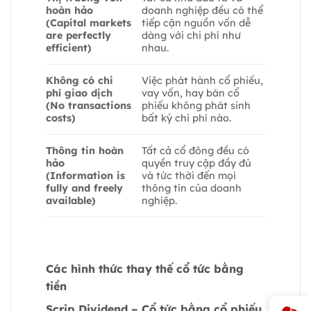
hoàn hảo
doanh nghiệp đều có thể
(Capital markets
tiếp cận nguồn vốn dễ
are perfectly
dàng với chi phí như
efficient)
nhau.
Không có chi
Việc phát hành cổ phiếu,
phí giao dịch
vay vốn, hay bán cổ
(No transactions
phiếu không phát sinh
costs)
bất kỳ chi phí nào.
Thông tin hoàn
Tất cả cổ đông đều có
hảo
quyền truy cập đầy đủ
(Information is
và tức thời đến mọi
fully and freely
thông tin của doanh
available)
nghiệp.
Các hình thức thay thế cổ tức bằng
tiền
Scrip Dividend – Cổ tức bằng cổ phiếu