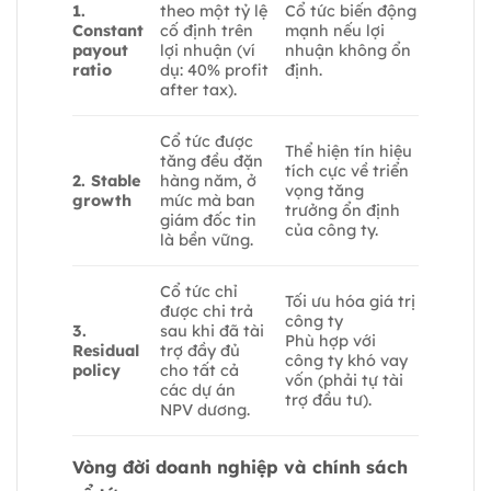
1.
theo một tỷ lệ
Cổ tức biến động
Constant
cố định trên
mạnh nếu lợi
payout
lợi nhuận (ví
nhuận không ổn
ratio
dụ: 40% profit
định.
after tax).
Cổ tức được
Thể hiện tín hiệu
tăng đều đặn
tích cực về triển
2. Stable
hàng năm, ở
vọng tăng
growth
mức mà ban
trưởng ổn định
giám đốc tin
của công ty.
là bền vững.
Cổ tức chỉ
Tối ưu hóa giá trị
được chi trả
công ty
3.
sau khi đã tài
Phù hợp với
Residual
trợ đầy đủ
công ty khó vay
policy
cho tất cả
vốn (phải tự tài
các dự án
trợ đầu tư).
NPV dương.
Vòng đời doanh nghiệp và chính sách