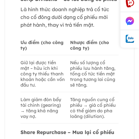
Là hình thức doanh nghiệp trả cổ tức
cho cổ đông dưới dạng cổ phiếu mới
phát hành, thay vì trả tiền mặt.
Ưu điểm (cho công
Nhược điểm (cho
ty)
công ty)
Giữ lại được tiền
Nếu số lượng cổ
mặt – hữu ích khi
phiếu lưu hành tăng,
công ty thiếu thanh
tổng cổ tức tiền mặt
khoản hoặc cần vốn
trong tương lai cũng
đầu tư.
sẽ tăng.
Làm giảm đòn bẩy
Tăng nguồn cung cổ
tài chính (gearing)
phiếu → giá cổ phiếu
→ tăng khả năng
có thể giảm do pha
vay nợ.
loãng (dilution).
Share Repurchase – Mua lại cổ phiếu