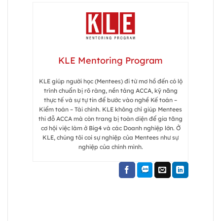
KLE Mentoring Program
KLE giúp người học (Mentees) đi từ mơ hồ đến có lộ
trình chuẩn bị rõ ràng, nền tảng ACCA, kỹ năng
thực tế và sự tự tin để bước vào nghề Kế toán –
Kiểm toán – Tài chính. KLE không chỉ giúp Mentees
thi đỗ ACCA mà còn trang bị toàn diện để gia tăng
cơ hội việc làm ở Big4 và các Doanh nghiệp lớn. Ở
KLE, chúng tôi coi sự nghiệp của Mentees như sự
nghiệp của chính mình.