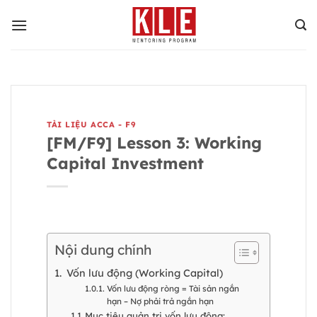
Bỏ
qua
nội
dung
TÀI LIỆU ACCA - F9
[FM/F9] Lesson 3: Working
Capital Investment
Nội dung chính
Vốn lưu động (Working Capital)
Vốn lưu động ròng = Tài sản ngắn
hạn – Nợ phải trả ngắn hạn
Mục tiêu quản trị vốn lưu động: