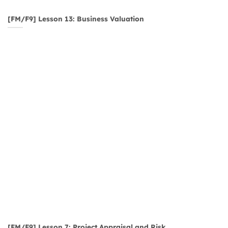
[FM/F9] Lesson 13: Business Valuation
[FM/F9] Lesson 7: Project Appraisal and Risk