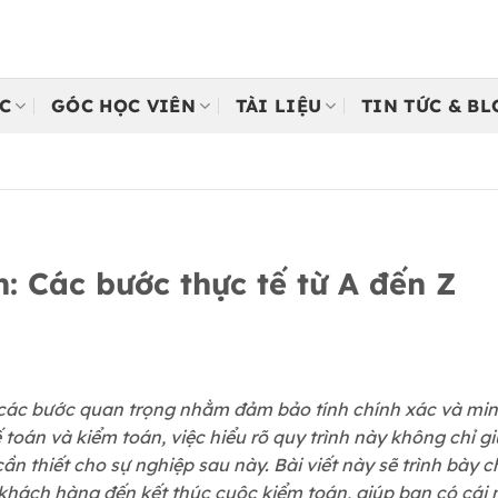
C
GÓC HỌC VIÊN
TÀI LIỆU
TIN TỨC & B
: Các bước thực tế từ A đến Z
các bước quan trọng nhằm đảm bảo tính chính xác và minh
ế toán và kiểm toán, việc hiểu rõ quy trình này không chỉ 
ần thiết cho sự nghiệp sau này. Bài viết này sẽ trình bày c
 khách hàng đến kết thúc cuộc kiểm toán, giúp bạn có cái 