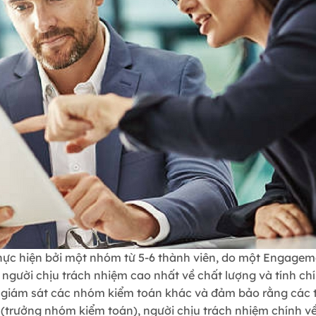
hực hiện bởi một nhóm từ 5-6 thành viên, do một Engagem
à người chịu trách nhiệm cao nhất về chất lượng và tính ch
 giám sát các nhóm kiểm toán khác và đảm bảo rằng các tà
(trưởng nhóm kiểm toán), người chịu trách nhiệm chính về