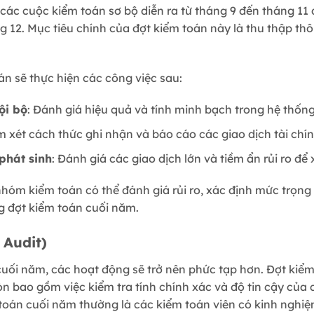
 các cuộc kiểm toán sơ bộ diễn ra từ tháng 9 đến tháng 11
g 12. Mục tiêu chính của đợt kiểm toán này là thu thập thô
n sẽ thực hiện các công việc sau:
ội bộ
: Đánh giá hiệu quả và tính minh bạch trong hệ thốn
m xét cách thức ghi nhận và báo cáo các giao dịch tài chín
phát sinh
: Đánh giá các giao dịch lớn và tiềm ẩn rủi ro để
óm kiểm toán có thể đánh giá rủi ro, xác định mức trọng 
g đợt kiểm toán cuối năm.
 Audit)
uối năm, các hoạt động sẽ trở nên phức tạp hơn. Đợt kiểm
n bao gồm việc kiểm tra tính chính xác và độ tin cậy của
toán cuối năm thường là các kiểm toán viên có kinh nghiệm