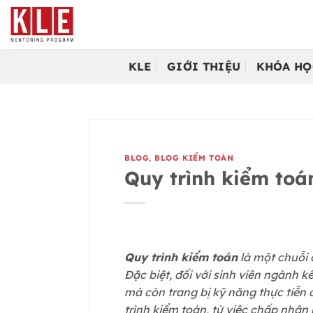
Bỏ
qua
nội
dung
KLE
GIỚI THIỆU
KHÓA HỌ
BLOG
,
BLOG KIỂM TOÁN
Quy trình kiểm toán
Quy trình kiểm toán
là một chuỗi 
Đặc biệt, đối với sinh viên ngành k
mà còn trang bị kỹ năng thực tiễn c
trình kiểm toán, từ việc chấp nhận