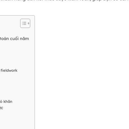
 toán cuối năm
 fieldwork
hó khăn
ệc