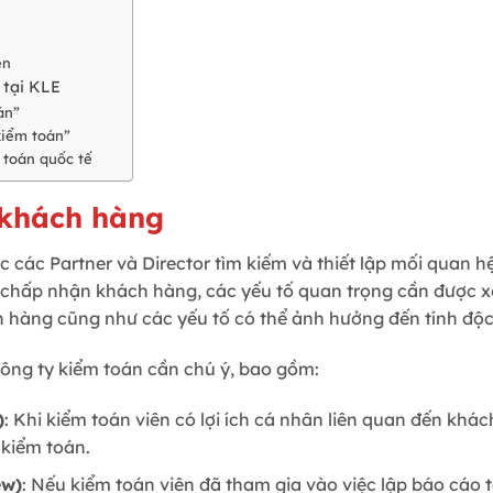
ên
 tại KLE
án”
kiểm toán”
 toán quốc tế
 khách hàng
ệc các Partner và Director tìm kiếm và thiết lập mối quan 
c chấp nhận khách hàng, các yếu tố quan trọng cần được xe
ch hàng cũng như các yếu tố có thể ảnh hưởng đến tính độc
ông ty kiểm toán cần chú ý, bao gồm:
)
: Khi kiểm toán viên có lợi ích cá nhân liên quan đến khá
 kiểm toán.
ew)
: Nếu kiểm toán viên đã tham gia vào việc lập báo cáo 