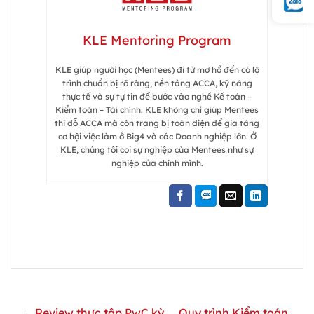
KLE Mentoring Program
KLE giúp người học (Mentees) đi từ mơ hồ đến có lộ
trình chuẩn bị rõ ràng, nền tảng ACCA, kỹ năng
thực tế và sự tự tin để bước vào nghề Kế toán –
Kiểm toán – Tài chính. KLE không chỉ giúp Mentees
thi đỗ ACCA mà còn trang bị toàn diện để gia tăng
cơ hội việc làm ở Big4 và các Doanh nghiệp lớn. Ở
KLE, chúng tôi coi sự nghiệp của Mentees như sự
nghiệp của chính mình.
← Review thực tập PwC kỳ
Quy trình Kiểm toán