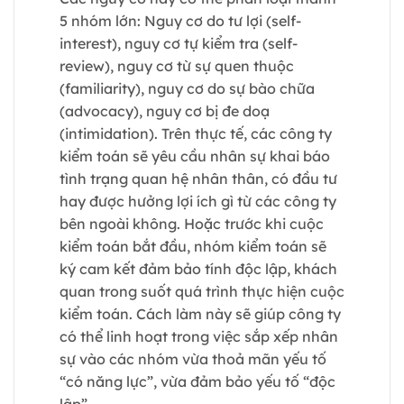
5 nhóm lớn: Nguy cơ do tư lợi (self-
interest), nguy cơ tự kiểm tra (self-
review), nguy cơ từ sự quen thuộc
(familiarity), nguy cơ do sự bào chữa
(advocacy), nguy cơ bị đe doạ
(intimidation). Trên thực tế, các công ty
kiểm toán sẽ yêu cầu nhân sự khai báo
tình trạng quan hệ nhân thân, có đầu tư
hay được hưởng lợi ích gì từ các công ty
bên ngoài không. Hoặc trước khi cuộc
kiểm toán bắt đầu, nhóm kiểm toán sẽ
ký cam kết đảm bảo tính độc lập, khách
quan trong suốt quá trình thực hiện cuộc
kiểm toán. Cách làm này sẽ giúp công ty
có thể linh hoạt trong việc sắp xếp nhân
sự vào các nhóm vừa thoả mãn yếu tố
“có năng lực”, vừa đảm bảo yếu tố “độc
lập”.