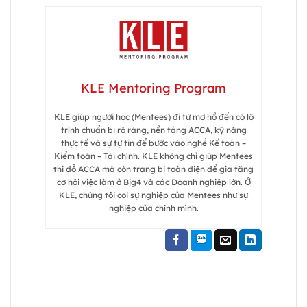
KLE Mentoring Program
KLE giúp người học (Mentees) đi từ mơ hồ đến có lộ
trình chuẩn bị rõ ràng, nền tảng ACCA, kỹ năng
thực tế và sự tự tin để bước vào nghề Kế toán –
Kiểm toán – Tài chính. KLE không chỉ giúp Mentees
thi đỗ ACCA mà còn trang bị toàn diện để gia tăng
cơ hội việc làm ở Big4 và các Doanh nghiệp lớn. Ở
KLE, chúng tôi coi sự nghiệp của Mentees như sự
nghiệp của chính mình.