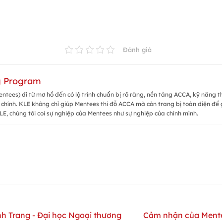
Đánh giá
g Program
ntees) đi từ mơ hồ đến có lộ trình chuẩn bị rõ ràng, nền tảng ACCA, kỹ năng t
 chính. KLE không chỉ giúp Mentees thi đỗ ACCA mà còn trang bị toàn diện để g
LE, chúng tôi coi sự nghiệp của Mentees như sự nghiệp của chính mình.
 Trang - Đại học Ngoại thương
Cảm nhận của Mentee