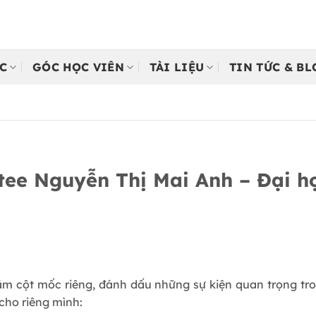
C
GÓC HỌC VIÊN
TÀI LIỆU
TIN TỨC & B
ee Nguyễn Thị Mai Anh – Đại họ
ăm cột mốc riêng, đánh dấu những sự kiện quan trọng tro
 cho riêng mình: