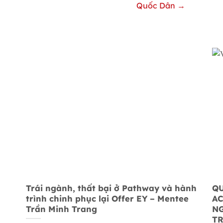
Quốc Dân →
Trái ngành, thất bại ở Pathway và hành
QU
trình chinh phục lại Offer EY – Mentee
AC
Trần Minh Trang
NG
TR