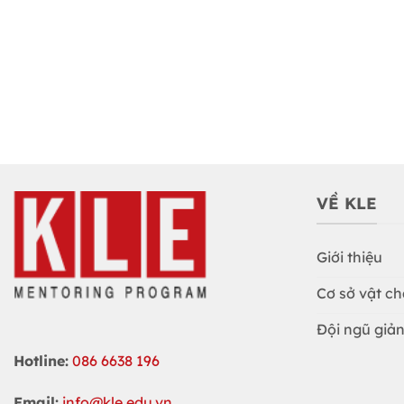
VỀ KLE
Giới thiệu
Cơ sở vật ch
Đội ngũ giản
Hotline:
086 6638 196
Email:
info@kle.edu.vn