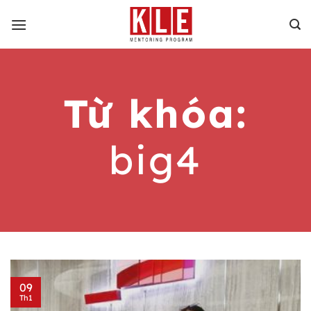
Bỏ
qua
nội
dung
Từ khóa:
big4
09
Th1