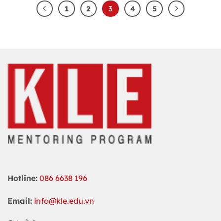
1
2
3
4
5
Hotline:
086 6638 196
Email:
info@kle.edu.vn